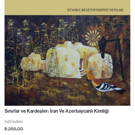
Sınırlar ve Kardeşler: İran Ve Azerbaycanlı Kimliği
%25 İndirim
₺
255,00