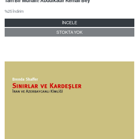
Tam Bir Muhalif: Abdülkadir Kemali Bey
%25 İndirim
İNCELE
STOKTA YOK