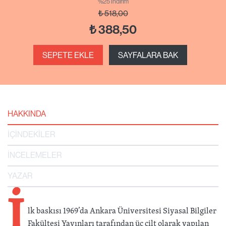
%25 İndirim
₺
518,00
₺
388,50
SEPETE EKLE
SAYFALARA BAK
HAKKINDA
İÇİNDEKİLER
İNCELEMELER
YAZAR
İ
lk baskısı 1969’da Ankara Üniversitesi Siyasal Bilgiler
Fakültesi Yayınları tarafından üç cilt olarak yapılan