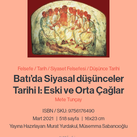
Felsefe
Tarih
Siyaset Felsefesi
Düşünce Tarihi
Batı’da Siyasal düşünceler
Tarihi I: Eski ve Orta Çağlar
Mete Tunçay
ISBN / SKU: 9756176490
Mart 2021
|
518
sayfa
|
16x23 cm
Yayına Hazırlayan: Murat Yurdakul, Müsemma Sabancıoğlu