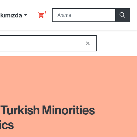
1
kımızda
×
Turkish Minorities
ics