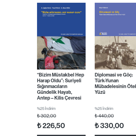
“Bizim Müstakbel Hep
Diplomasi ve Göç:
Harap Oldu”: Suriyeli
Türk-Yunan
Sığınmacıların
Mübadelesinin Öte
Gündelik Hayatı,
Yüzü
Antep – Kilis Çevresi
%25 İndirim
%25 İndirim
₺
302,00
₺
440,00
₺
226,50
₺
330,00