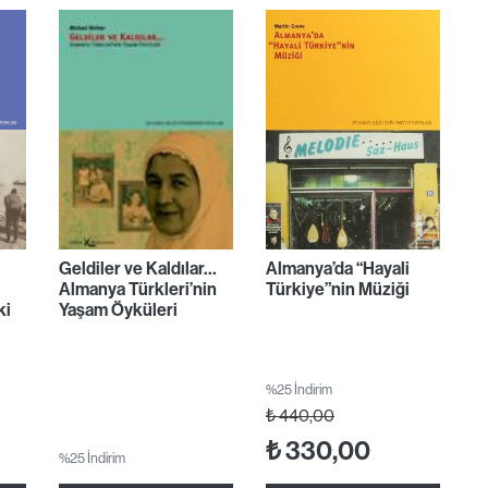
Geldiler ve Kaldılar…
Almanya’da “Hayali
Almanya Türkleri’nin
Türkiye”nin Müziği
ki
Yaşam Öyküleri
%25 İndirim
₺
440,00
₺
330,00
%25 İndirim