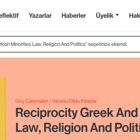
flektif
Yazarlar
Haberler
Üyelik
Hak
ish Minorities Law, Religion And Politics” sepetinize eklendi.
Göç Çalışmaları
Yabancı Dilde Kitaplar
Reciprocity Greek And 
Law, Religion And Polit