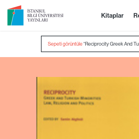
Kitaplar
Re
Sepeti görüntüle
“Reciprocity Greek And Turk