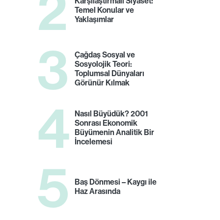
2
Karşılaştırmalı Siyaset:
Temel Konular ve
Yaklaşımlar
3
Çağdaş Sosyal ve
Sosyolojik Teori:
Toplumsal Dünyaları
Görünür Kılmak
4
Nasıl Büyüdük? 2001
Sonrası Ekonomik
Büyümenin Analitik Bir
İncelemesi
5
Baş Dönmesi – Kaygı ile
Haz Arasında