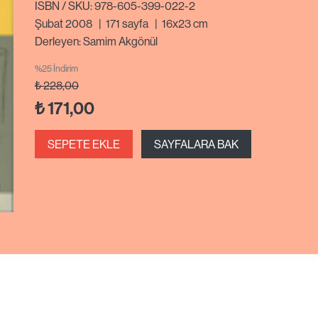
ISBN / SKU: 978-605-399-022-2
Şubat 2008
|
171
sayfa
|
16x23 cm
Derleyen: Samim Akgönül
%25 İndirim
₺
228,00
₺
171,00
SEPETE EKLE
SAYFALARA BAK