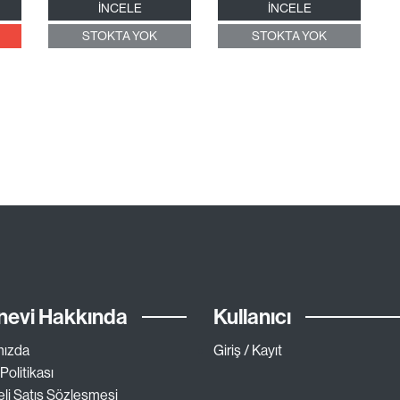
İNCELE
İNCELE
STOKTA YOK
STOKTA YOK
nevi Hakkında
Kullanıcı
mızda
Giriş / Kayıt
 Politikası
li Satış Sözleşmesi