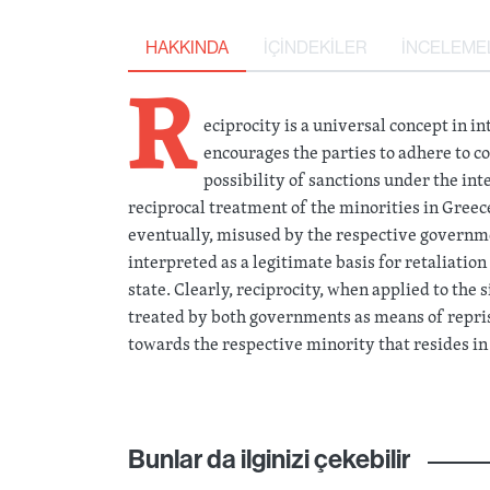
HAKKINDA
İÇİNDEKİLER
İNCELEME
R
eciprocity is a universal concept in in
encourages the parties to adhere to con
possibility of sanctions under the in
reciprocal treatment of the minorities in Gree
eventually, misused by the respective governmen
interpreted as a legitimate basis for retaliation
state. Clearly, reciprocity, when applied to the
treated by both governments as means of reprisa
towards the respective minority that resides in e
Bunlar da ilginizi çekebilir