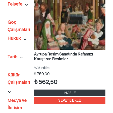
Felsefe
Göç
Çalışmaları
Hukuk
Avrupa Resim Sanatında Kafamızı
Tarih
Karıştıran Resimler
%25 İndirim
₺
750,00
Kültür
₺
562,50
Çalışmaları
İNCELE
Medya ve
SEPETE EKLE
İletişim