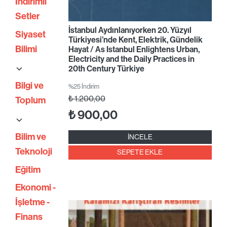
İndirimli
Setler
İstanbul Aydınlanıyorken 20. Yüzyıl
Siyaset
Türkiyesi’nde Kent, Elektrik, Gündelik
Bilimi
Hayat / As Istanbul Enlightens Urban,
Electricity and the Daily Practices in
20th Century Türkiye
Bilgi ve
%25 İndirim
₺
1.200,00
Toplum
₺
900,00
Bilim ve
İNCELE
Teknoloji
SEPETE EKLE
Eğitim
Ekonomi -
İşletme -
Finans