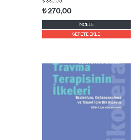
₺
360,00
₺
270,00
İNCELE
SEPETE EKLE