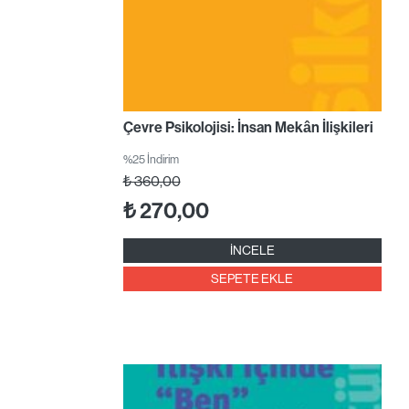
Çevre Psikolojisi: İnsan Mekân İlişkileri
%25 İndirim
₺
360,00
₺
270,00
İNCELE
SEPETE EKLE