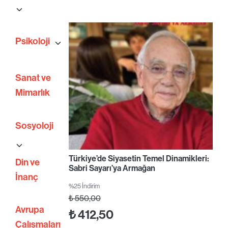
Psikoloji
Sanat ve
Mimarlık
Sosyoloji
Türkiye’de Siyasetin Temel Dinamikleri:
Din ve
Sabri Sayarı’ya Armağan
İnanç
%25 İndirim
₺
550,00
Avrupa
₺
412,50
Çalışmaları