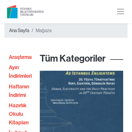
Ana Sayfa
Mağaza
Tüm Kategoriler
Araştırma
Ayın
İndirimleri
Haftanın
İndirimi
Hazırlık
Okulu
Kitapları