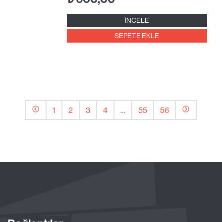
İNCELE
SEPETE EKLE
1
2
3
4
…
55
56