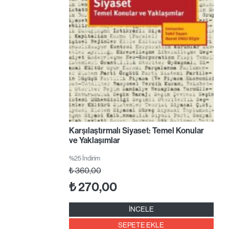
Karşılaştırmalı Siyaset: Temel Konular
ve Yaklaşımlar
%25 İndirim
₺
360,00
₺
270,00
İNCELE
SEPETE EKLE