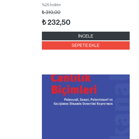
%25 İndirim
₺
310,00
₺
232,50
İNCELE
SEPETE EKLE