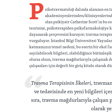
P
sikotravmatoloji dalında alanının en 
akademisyenlerinden/klinisyenlerinden
olan psikiyatr Catherine Scott’ın bu e
teorisine, psikoterapiden psikofarmakolojiye ka
dayanarak çerçevesini kuruyor; travma terapis
vurguluyor. İstanbul Bilgi Üniversitesi Yayınlar
katmamızın temel nedeni, bu eserin bir ekol f
sayılabilecek bilgileri, olabildiğince bütünleş
olursa olsun, travma mağdurlarıyla çalışmak d
çalışanları için değerli bir giriş
kitabı olarak d
Travma Terapisinin İlkeleri
, travman
ve tedavisinde en yeni bilgileri i
sıra, travma mağdurlarıyla çalışan p
olarak ye