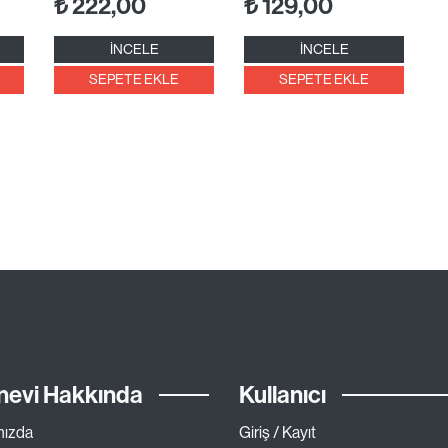
₺
222,00
₺
129,00
İNCELE
İNCELE
SEPETE EKLE
SEPETE EKLE
nevi Hakkında
Kullanıcı
mızda
Giriş / Kayıt