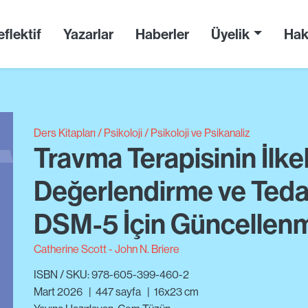
flektif
Yazarlar
Haberler
Üyelik
Hak
Ders Kitapları
Psikoloji
Psikoloji ve Psikanaliz
Travma Terapisinin İlkele
Değerlendirme ve Tedavi
DSM-5 İçin Güncellen
Catherine Scott
John N. Briere
ISBN / SKU: 978-605-399-460-2
Mart 2026
|
447
sayfa
|
16x23 cm