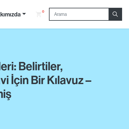
0
kımızda
ri: Belirtiler,
 İçin Bir Kılavuz –
miş