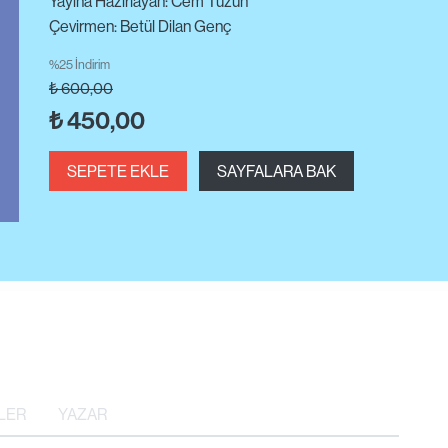
Yayına Hazırlayan: Cem Tüzün
Çevirmen: Betül Dilan Genç
%25 İndirim
₺
600,00
₺
450,00
SEPETE EKLE
SAYFALARA BAK
LER
YAZAR