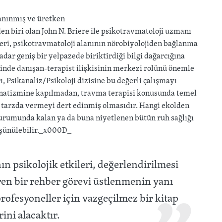
tanınmış ve üretken
 biri olan John N. Briere ile psikotravmatoloji uzmanı
seri, psikotravmatoloji alanının nörobiyolojiden bağlanma
dar geniş bir yelpazede biriktirdiği bilgi dağarcığına
inde danışan-terapist ilişkisinin merkezi rolünü önemle
ı, Psikanaliz/Psikoloji dizisine bu değerli çalışmayı
anatizmine kapılmadan, travma terapisi konusunda temel
ik tarzda vermeyi dert edinmiş olmasıdır. Hangi ekolden
urumunda kalan ya da buna niyetlenen bütün ruh sağlığı
üşünülebilir._x000D_
ın psikolojik etkileri, değerlendirilmesi
çeren bir rehber görevi üstlenmenin yanı
rofesyoneller için vazgeçilmez bir kitap
rini alacaktır.