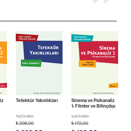
iz
Tefekkür Yakınlıkları
Sinema ve Psikanaliz
1: Filmler ve Bilinçdışı
%25 İndirim
%25 İndirim
₺
296,00
₺
172,00