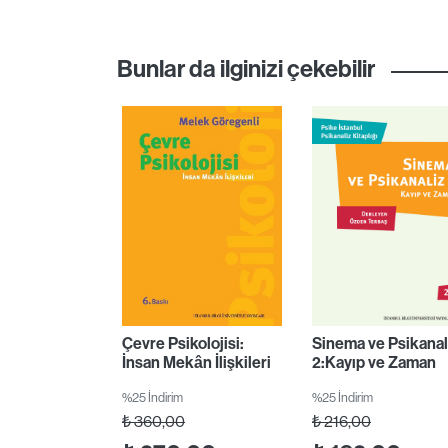
Bunlar da ilginizi çekebilir
Çevre Psikolojisi:
Sinema ve Psikanal
İnsan Mekân İlişkileri
2:Kayıp ve Zaman
%25 İndirim
%25 İndirim
₺
360,00
₺
216,00