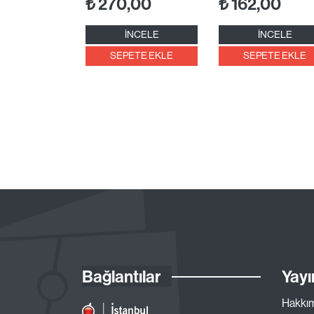
₺
270,00
₺
162,00
İNCELE
İNCELE
SEPETE EKLE
SEPETE EKLE
Bağlantılar
Yayı
Hakkı