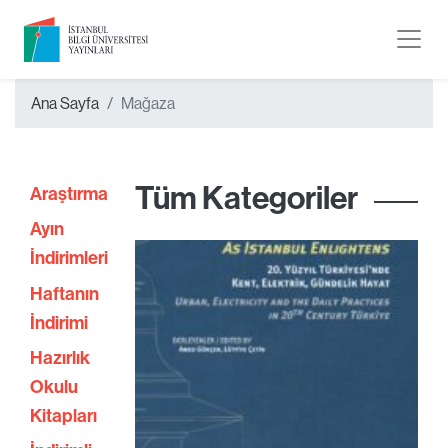
Ana Sayfa
Mağaza
Tüm Kategoriler
Araştırma
Ayın
İndirimleri
Haftanın
İndirimi
Hazırlık
Okulu
Kitapları