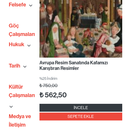
Felsefe
Göç
Çalışmaları
Hukuk
Avrupa Resim Sanatında Kafamızı
Tarih
Karıştıran Resimler
%25 İndirim
₺
750,00
Kültür
₺
562,50
Çalışmaları
İNCELE
Medya ve
SEPETE EKLE
İletişim