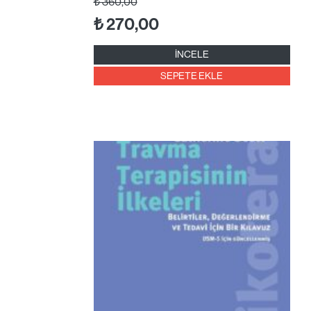
₺
360,00
₺
270,00
İNCELE
SEPETE EKLE