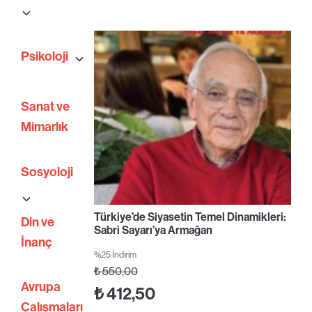
Psikoloji
Sanat ve
Mimarlık
Sosyoloji
Türkiye’de Siyasetin Temel Dinamikleri:
Din ve
Sabri Sayarı’ya Armağan
İnanç
%25 İndirim
₺
550,00
Avrupa
₺
412,50
Çalışmaları