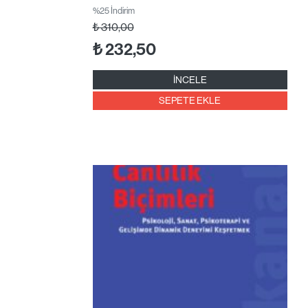
%25 İndirim
₺
310,00
₺
232,50
İNCELE
SEPETE EKLE