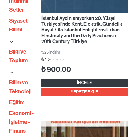
İndirimli
Setler
İstanbul Aydınlanıyorken 20. Yüzyıl
Siyaset
Türkiyesi’nde Kent, Elektrik, Gündelik
Bilimi
Hayat / As Istanbul Enlightens Urban,
Electricity and the Daily Practices in
20th Century Türkiye
Bilgi ve
%25 İndirim
₺
1.200,00
Toplum
₺
900,00
Bilim ve
İNCELE
Teknoloji
SEPETE EKLE
Eğitim
Ekonomi -
İşletme -
Finans