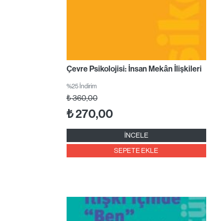
Çevre Psikolojisi: İnsan Mekân İlişkileri
%25 İndirim
₺
360,00
₺
270,00
İNCELE
SEPETE EKLE