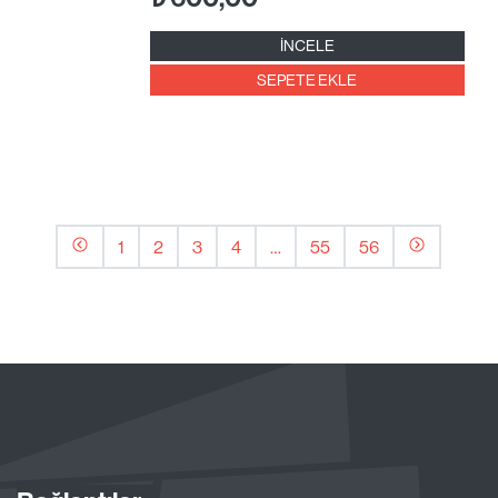
İNCELE
SEPETE EKLE
1
2
3
4
…
55
56