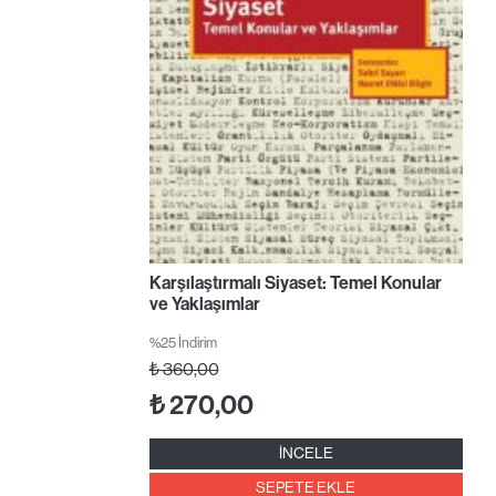
Karşılaştırmalı Siyaset: Temel Konular
ve Yaklaşımlar
%25 İndirim
₺
360,00
₺
270,00
İNCELE
SEPETE EKLE