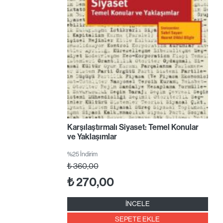
Karşılaştırmalı Siyaset: Temel Konular
ve Yaklaşımlar
%25 İndirim
₺
360,00
₺
270,00
İNCELE
SEPETE EKLE