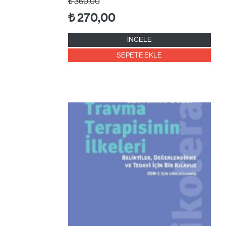
₺
360,00
₺
270,00
İNCELE
SEPETE EKLE