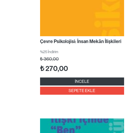
Çevre Psikolojisi: İnsan Mekân İlişkileri
%25 İndirim
₺
360,00
₺
270,00
İNCELE
SEPETE EKLE