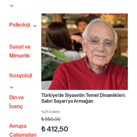
Psikoloji
Sanat ve
Mimarlık
Sosyoloji
Türkiye’de Siyasetin Temel Dinamikleri:
Din ve
Sabri Sayarı’ya Armağan
İnanç
%25 İndirim
₺
550,00
Avrupa
₺
412,50
Çalışmaları