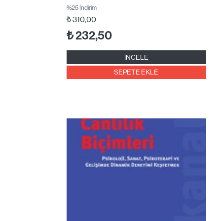
%25 İndirim
₺
310,00
₺
232,50
İNCELE
SEPETE EKLE