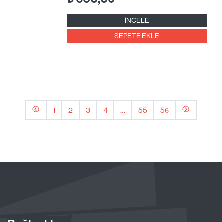
İNCELE
SEPETE EKLE
1
2
3
4
…
55
56