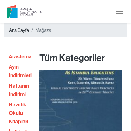
Ana Sayfa
Mağaza
Tüm Kategoriler
Araştırma
Ayın
İndirimleri
Haftanın
İndirimi
Hazırlık
Okulu
Kitapları