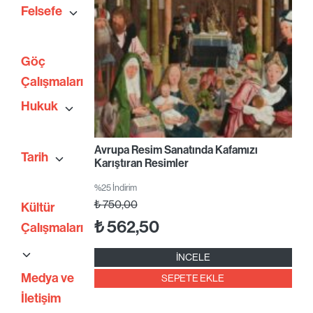
Felsefe
Göç
Çalışmaları
Hukuk
Avrupa Resim Sanatında Kafamızı
Tarih
Karıştıran Resimler
%25 İndirim
₺
750,00
Kültür
₺
562,50
Çalışmaları
İNCELE
Medya ve
SEPETE EKLE
İletişim