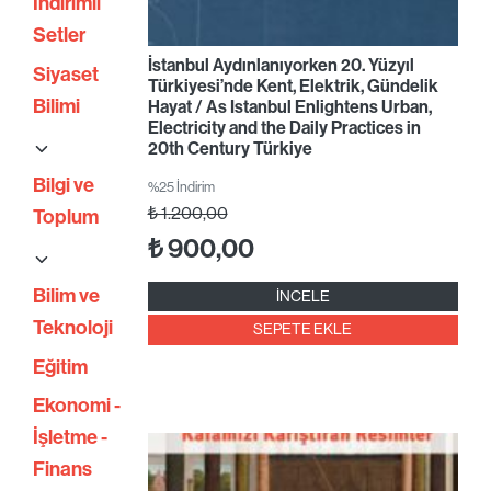
İndirimli
Setler
İstanbul Aydınlanıyorken 20. Yüzyıl
Siyaset
Türkiyesi’nde Kent, Elektrik, Gündelik
Bilimi
Hayat / As Istanbul Enlightens Urban,
Electricity and the Daily Practices in
20th Century Türkiye
Bilgi ve
%25 İndirim
₺
1.200,00
Toplum
₺
900,00
Bilim ve
İNCELE
Teknoloji
SEPETE EKLE
Eğitim
Ekonomi -
İşletme -
Finans