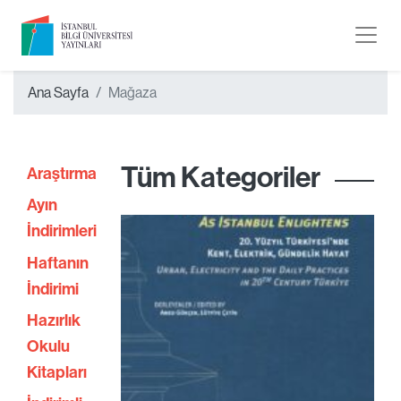
Ana Sayfa
Mağaza
Tüm Kategoriler
Araştırma
Ayın
İndirimleri
Haftanın
İndirimi
Hazırlık
Okulu
Kitapları