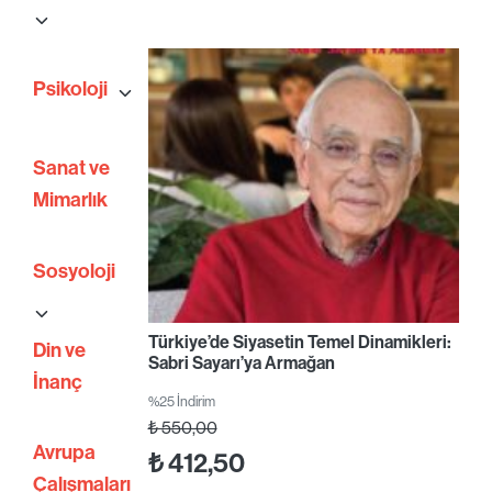
Psikoloji
Sanat ve
Mimarlık
Sosyoloji
Türkiye’de Siyasetin Temel Dinamikleri:
Din ve
Sabri Sayarı’ya Armağan
İnanç
%25 İndirim
₺
550,00
Avrupa
₺
412,50
Çalışmaları