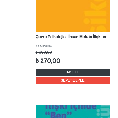
Çevre Psikolojisi: İnsan Mekân İlişkileri
%25 İndirim
₺
360,00
₺
270,00
İNCELE
SEPETE EKLE