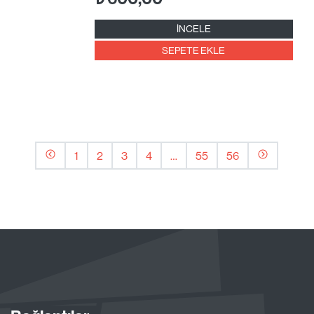
İNCELE
SEPETE EKLE
1
2
3
4
…
55
56