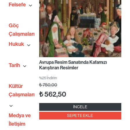
Felsefe
Göç
Çalışmaları
Hukuk
Avrupa Resim Sanatında Kafamızı
Tarih
Karıştıran Resimler
%25 İndirim
₺
750,00
Kültür
₺
562,50
Çalışmaları
İNCELE
Medya ve
SEPETE EKLE
İletişim