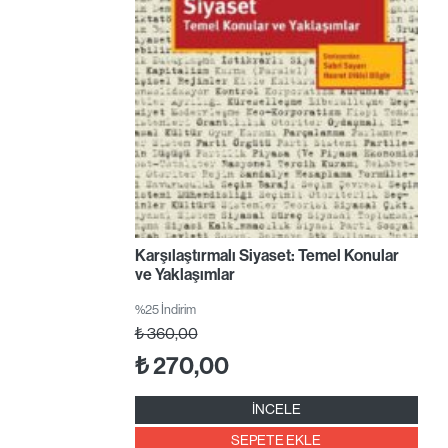
Karşılaştırmalı Siyaset: Temel Konular
ve Yaklaşımlar
%25 İndirim
₺
360,00
₺
270,00
İNCELE
SEPETE EKLE