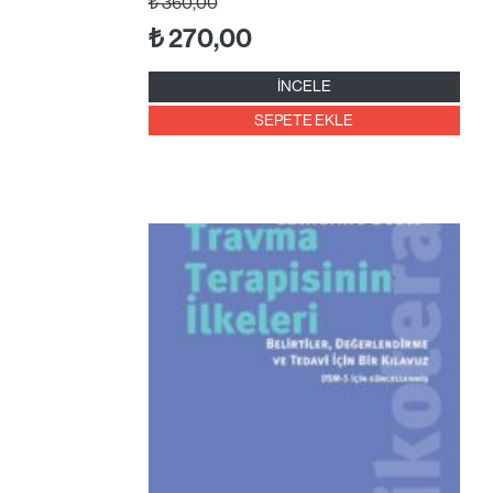
₺
360,00
₺
270,00
İNCELE
SEPETE EKLE