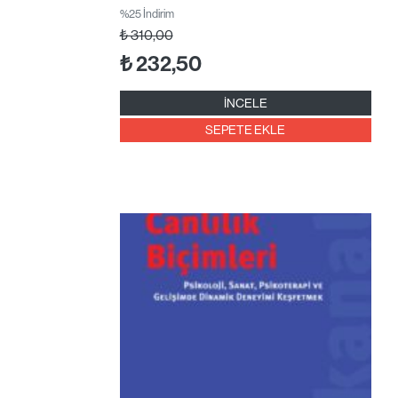
%25 İndirim
₺
310,00
₺
232,50
İNCELE
SEPETE EKLE