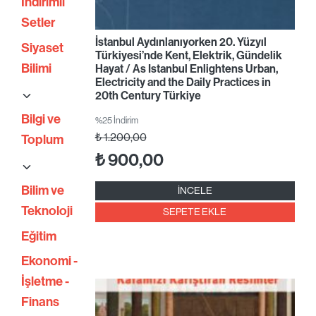
İndirimli
Setler
İstanbul Aydınlanıyorken 20. Yüzyıl
Siyaset
Türkiyesi’nde Kent, Elektrik, Gündelik
Bilimi
Hayat / As Istanbul Enlightens Urban,
Electricity and the Daily Practices in
20th Century Türkiye
Bilgi ve
%25 İndirim
₺
1.200,00
Toplum
₺
900,00
Bilim ve
İNCELE
Teknoloji
SEPETE EKLE
Eğitim
Ekonomi -
İşletme -
Finans