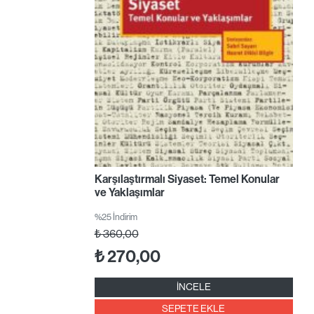
Karşılaştırmalı Siyaset: Temel Konular
ve Yaklaşımlar
%25 İndirim
₺
360,00
₺
270,00
İNCELE
SEPETE EKLE