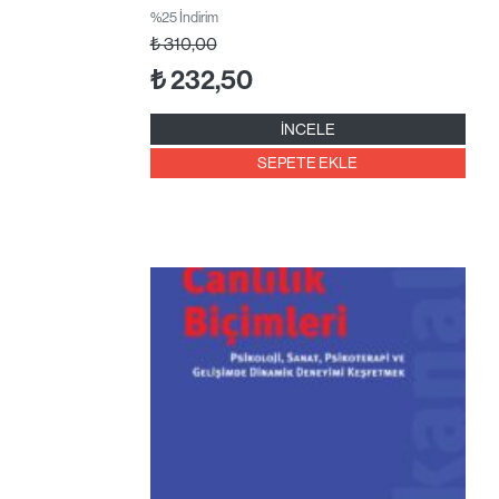
%25 İndirim
₺
310,00
₺
232,50
İNCELE
SEPETE EKLE