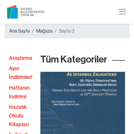
Ana Sayfa
Mağaza
Sayfa 3
Tüm Kategoriler
Araştırma
Ayın
İndirimleri
Haftanın
İndirimi
Hazırlık
Okulu
Kitapları