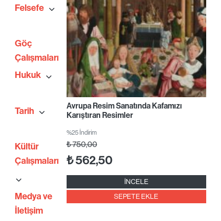
Felsefe
Göç
Çalışmaları
Hukuk
Avrupa Resim Sanatında Kafamızı
Tarih
Karıştıran Resimler
%25 İndirim
₺
750,00
Kültür
₺
562,50
Çalışmaları
İNCELE
Medya ve
SEPETE EKLE
İletişim