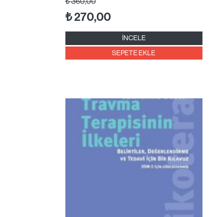
₺
360,00
₺
270,00
İNCELE
SEPETE EKLE