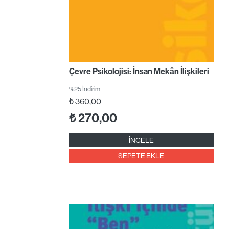
Çevre Psikolojisi: İnsan Mekân İlişkileri
%25 İndirim
₺
360,00
₺
270,00
İNCELE
SEPETE EKLE