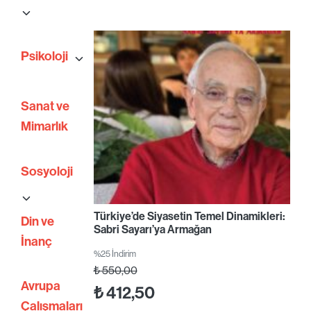
Psikoloji
Sanat ve
Mimarlık
Sosyoloji
Türkiye’de Siyasetin Temel Dinamikleri:
Din ve
Sabri Sayarı’ya Armağan
İnanç
%25 İndirim
₺
550,00
Avrupa
₺
412,50
Çalışmaları