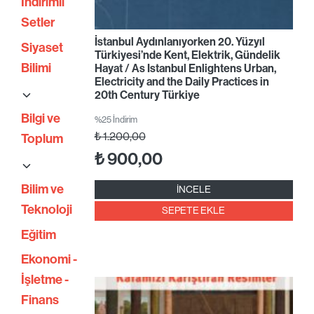
İndirimli
Setler
İstanbul Aydınlanıyorken 20. Yüzyıl
Siyaset
Türkiyesi’nde Kent, Elektrik, Gündelik
Bilimi
Hayat / As Istanbul Enlightens Urban,
Electricity and the Daily Practices in
20th Century Türkiye
Bilgi ve
%25 İndirim
₺
1.200,00
Toplum
₺
900,00
Bilim ve
İNCELE
Teknoloji
SEPETE EKLE
Eğitim
Ekonomi -
İşletme -
Finans