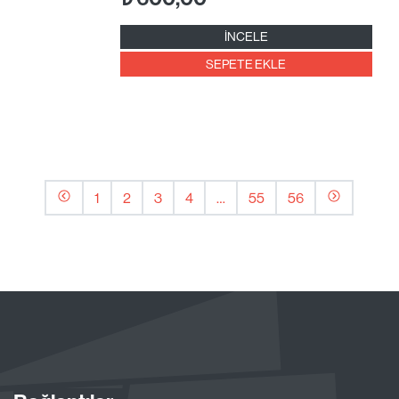
İNCELE
SEPETE EKLE
1
2
3
4
…
55
56