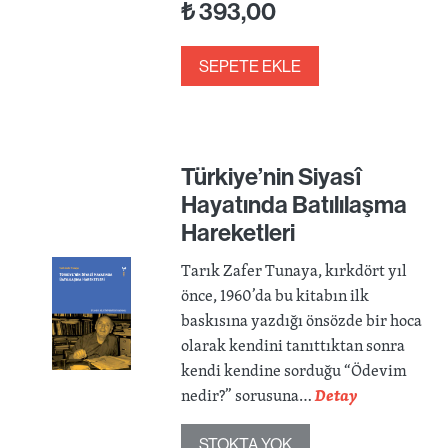
₺
393,00
SEPETE EKLE
Türkiye’nin Siyasî
Hayatında Batılılaşma
Hareketleri
Tarık Zafer Tunaya, kırkdört yıl
önce, 1960’da bu kitabın ilk
baskısına yazdığı önsözde bir hoca
olarak kendini tanıttıktan sonra
kendi kendine sorduğu “Ödevim
nedir?” sorusuna…
Detay
STOKTA YOK