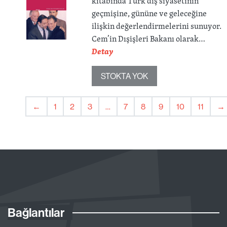
kitabında Türk dış siyasetinin
geçmişine, gününe ve geleceğine
ilişkin değerlendirmelerini sunuyor.
Cem’in Dışişleri Bakanı olarak…
Detay
STOKTA YOK
←
1
2
3
…
7
8
9
10
11
→
Bağlantılar