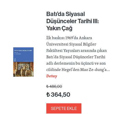
Batı’da Siyasal
Düşünceler Tarihi III:
Yakın Çağ
İlk baskısı 1969’da Ankara
Üniversitesi Siyasal Bilgiler
Fakültesi Yayınları arasında çıkan
Batı’da Siyasal Düşünceler Tarihi
adlı derlemenin bu üçüncü ve son
cildinde Hegel’den Mao Ze-dung’a…
Detay
₺
486,00
₺
364,50
SEPETE EKLE