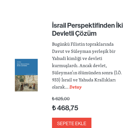
İsrail Perspektifinden İki
Devletli Çözüm
Bugünkü Filistin topraklarında
Davut ve Süleyman yerleşik bir
Yahudi kimliği ve devleti
kurmuşlardı. Ancak devlet,
Süleyman’ın ölümünden sonra (İ.Ö.
933) İsrail ve Yahuda Krallıkları
olarak…
Detay
₺
625,00
₺
468,75
SEPETE EKLE