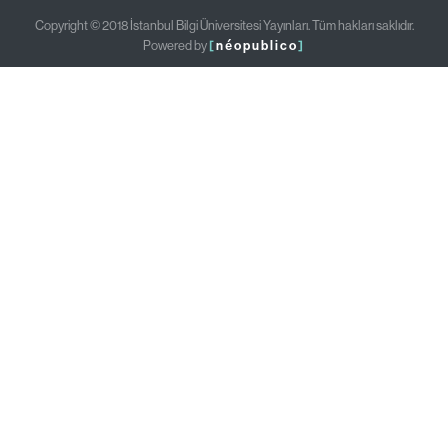
Copyright © 2018 İstanbul Bilgi Üniversitesi Yayınları. Tüm hakları saklıdır.
Powered by
[
néopublico
]