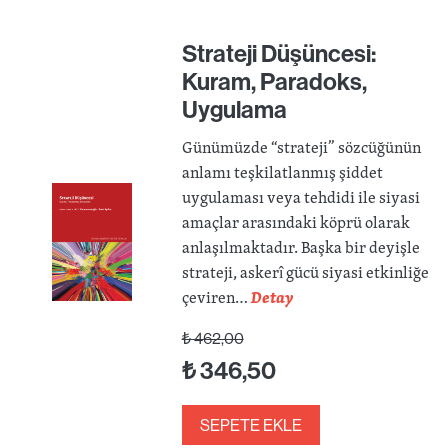
Strateji Düşüncesi:
Kuram, Paradoks,
Uygulama
Günümüzde “strateji” sözcüğünün
anlamı teşkilatlanmış şiddet
uygulaması veya tehdidi ile siyasi
amaçlar arasındaki köprü olarak
anlaşılmaktadır. Başka bir deyişle
strateji, askerî gücü siyasi etkinliğe
çeviren…
Detay
₺
462,00
₺
346,50
SEPETE EKLE