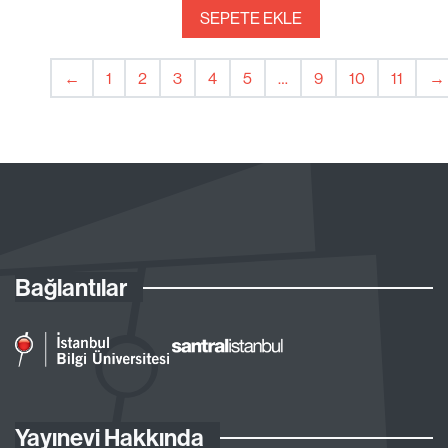
SEPETE EKLE
←
1
2
3
4
5
…
9
10
11
→
Bağlantılar
Yayınevi Hakkında