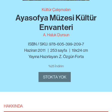
Kültür Çalışmaları
Ayasofya Müzesi Kültür
Envanteri
A. Haluk Dursun
ISBN / SKU: 978-605-399-209-7
Haziran 2011
|
253
sayfa
|
19x24 cm
Yayına Hazırlayan: Z. Özgün Forta
%25 İndirim
STOKTA YOK
HAKKINDA