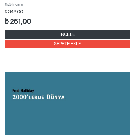
%25 İndirim
₺
348,00
₺
261,00
İNCELE
SEPETE EKLE