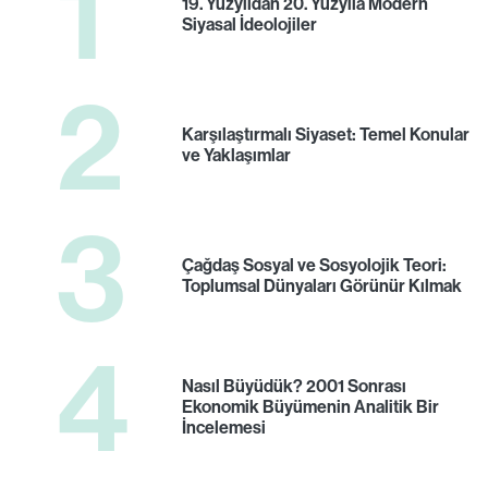
1
19. Yüzyıldan 20. Yüzyıla Modern
Siyasal İdeolojiler
2
Karşılaştırmalı Siyaset: Temel Konular
ve Yaklaşımlar
3
Çağdaş Sosyal ve Sosyolojik Teori:
Toplumsal Dünyaları Görünür Kılmak
4
Nasıl Büyüdük? 2001 Sonrası
Ekonomik Büyümenin Analitik Bir
İncelemesi