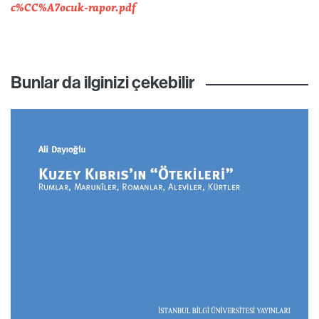
c%CC%A7ocuk-rapor.pdf
Bunlar da ilginizi çekebilir