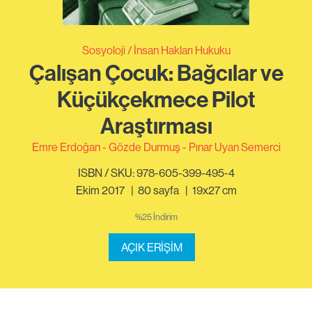
Sosyoloji
İnsan Hakları Hukuku
Çalışan Çocuk: Bağcılar ve
Küçükçekmece Pilot
Araştırması
Emre Erdoğan
Gözde Durmuş
Pınar Uyan Semerci
ISBN / SKU: 978-605-399-495-4
Ekim 2017
|
80
sayfa
|
19x27 cm
%25 İndirim
AÇIK ERİŞİM