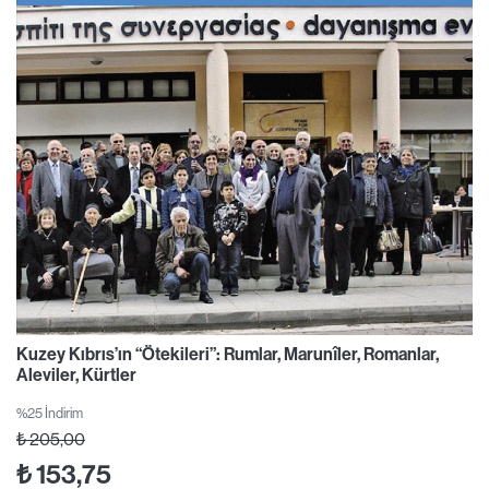
Kuzey Kıbrıs’ın “Ötekileri”: Rumlar, Marunîler, Romanlar,
Aleviler, Kürtler
%25 İndirim
₺
205,00
₺
153,75