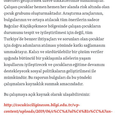
önerileri geliştirmek üzere dikkatlerinize sunulmuştur.
Çalışan çocuklar hemen hemen her alanda risk altında olan
çocuk grubunu oluşturmaktadır. Araştırma araçlarının,
bulgularının ve ortaya atılacak tüm önerilerin sadece
Bağcılar-Küçükçekmece bölgesinde çalışan çocukların
durumunu tespit ve iyileştirilmesi için değil, tüm
Turkiye’de benzer ihtiyaçları ve sorunları olan çocuklar
için doğru adımların atılması yönünde katkı sağlamasını
ummaktayız. Kalıcı ve sürdürülebilir bir çözüm veriler
ışığında bütüncül bir yaklaşımla ailelerin yaşam
koşullarını iyileştirecek ve çocukların eğitime devamını
destekleyecek sosyal politikaların geliştirilmesi ile
mümkündür. Bu raporun bulguları da bu yöndeki
çalışmalara kaynaklık sunmak amacındadır.
Bu çalışmaya açık kaynak olarak ulaşabilirsiniz:
http://cocukisciligineson.bilgi.edu.tr/wp-
content/uploads/2019/06/c%CC%A7al%C4%B1s%CC%A7an-