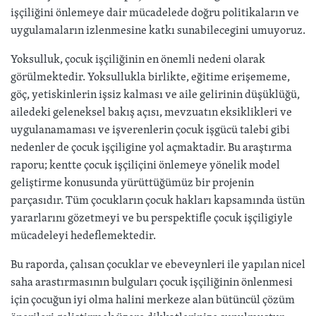
işçiliğini önlemeye dair mücadelede doğru politikaların ve
uygulamaların izlenmesine katkı sunabilecegini umuyoruz.
Yoksulluk, çocuk işçiliğinin en önemli nedeni olarak
görülmektedir. Yoksullukla birlikte, eğitime erişememe,
göç, yetiskinlerin işsiz kalması ve aile gelirinin düşüklüğü,
ailedeki geleneksel bakış açısı, mevzuatın eksiklikleri ve
uygulanamaması ve işverenlerin çocuk işgücü talebi gibi
nedenler de çocuk işçiligine yol açmaktadir. Bu araştırma
raporu; kentte çocuk işçiliçini önlemeye yönelik model
geliştirme konusunda yürüttüğümüz bir projenin
parçasıdır. Tüm çocukların çocuk hakları kapsamında üstün
yararlarını gözetmeyi ve bu perspektifle çocuk işçiligiyle
mücadeleyi hedeflemektedir.
Bu raporda, çalısan çocuklar ve ebeveynleri ile yapılan nicel
saha arastırmasının bulguları çocuk işçiliğinin önlenmesi
için çocuğun iyi olma halini merkeze alan bütüncül çözüm