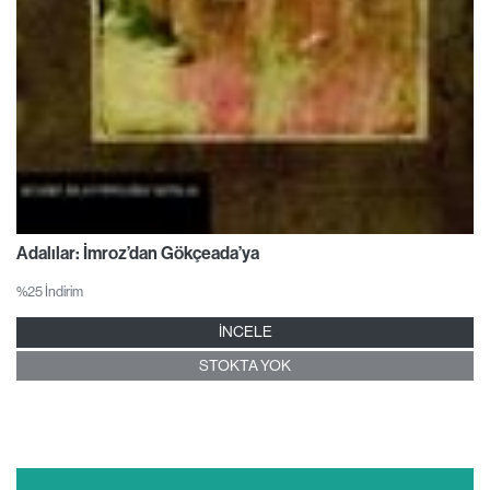
Adalılar: İmroz’dan Gökçeada’ya
%25 İndirim
İNCELE
STOKTA YOK