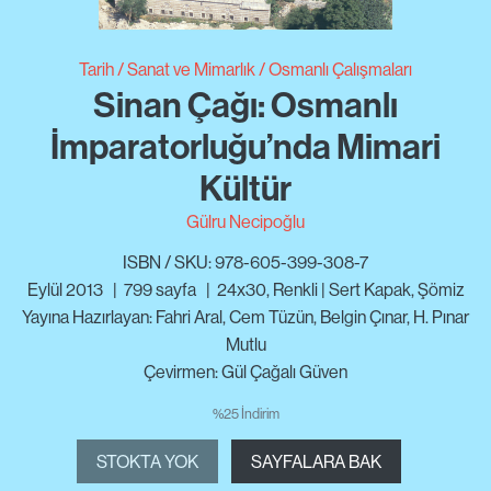
Tarih
Sanat ve Mimarlık
Osmanlı Çalışmaları
Sinan Çağı: Osmanlı
İmparatorluğu’nda Mimari
Kültür
Gülru Necipoğlu
ISBN / SKU: 978-605-399-308-7
Eylül 2013
|
799
sayfa
|
24x30, Renkli | Sert Kapak, Şömiz
Yayına Hazırlayan: Fahri Aral, Cem Tüzün, Belgin Çınar, H. Pınar
Mutlu
Çevirmen: Gül Çağalı Güven
%25 İndirim
STOKTA YOK
SAYFALARA BAK