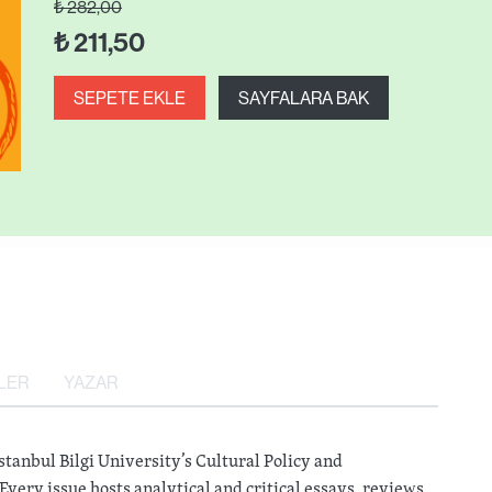
₺
282,00
₺
211,50
SEPETE EKLE
SAYFALARA BAK
LER
YAZAR
tanbul Bilgi University’s Cultural Policy and
ery issue hosts analytical and critical essays, reviews