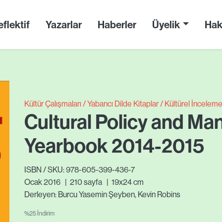
flektif
Yazarlar
Haberler
Üyelik
Hak
Kültür Çalışmaları
Yabancı Dilde Kitaplar
Kültürel İnceleme
Cultural Policy and M
Yearbook 2014-2015
ISBN / SKU: 978-605-399-436-7
Ocak 2016
|
210
sayfa
|
19x24 cm
Derleyen: Burcu Yasemin Şeyben, Kevin Robins
%25 İndirim