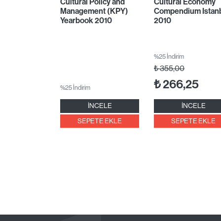
Cultural Policy and
Cultural Economy
Management (KPY)
Compendium Istan
Yearbook 2010
2010
%25 İndirim
₺
355,00
₺
266,25
%25 İndirim
İNCELE
İNCELE
SEPETE EKLE
SEPETE EKLE