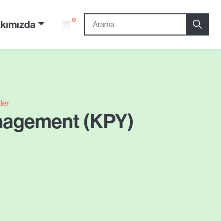
0
kımızda
ler
anagement (KPY)