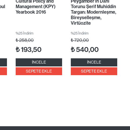
Cultural Policy and
Peygamber’in Dâhi
bul
Management (KPY)
Torunu Şerif Muhiddin
Yearbook 2016
Targan: Modernleşme,
Bireyselleşme,
Virtüozite
%25 İndirim
%25 İndirim
₺
258,00
₺
720,00
₺
193,50
₺
540,00
İNCELE
İNCELE
SEPETE EKLE
SEPETE EKLE