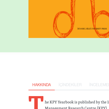
HAKKINDA
İÇİNDEKİLER
İNCELEME
T
he KPY Yearbook is published by the Is
Management Research Centre (KPY). Ev