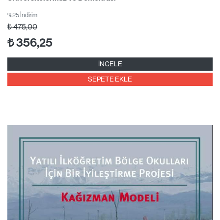
%25 İndirim
₺
475,00
₺
356,25
İNCELE
SEPETE EKLE