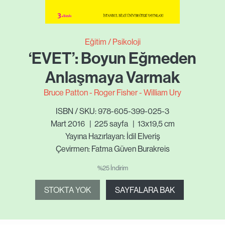
Eğitim
Psikoloji
‘EVET’: Boyun Eğmeden
Anlaşmaya Varmak
Bruce Patton
Roger Fisher
William Ury
ISBN / SKU: 978-605-399-025-3
Mart 2016
|
225
sayfa
|
13x19,5 cm
Yayına Hazırlayan: İdil Elveriş
Çevirmen: Fatma Güven Burakreis
%25 İndirim
STOKTA YOK
SAYFALARA BAK