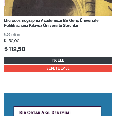
Microcosmographia Academica: Bir Genç Üniversite
Politikacısına Kılavuz Üniversite Sorunları
%25 İndirim
₺
150,00
₺
112,50
İNCELE
SEPETE EKLE