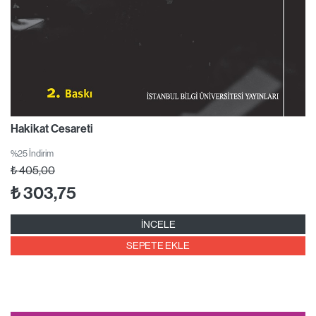
Hakikat Cesareti
%25 İndirim
₺
405,00
₺
303,75
İNCELE
SEPETE EKLE