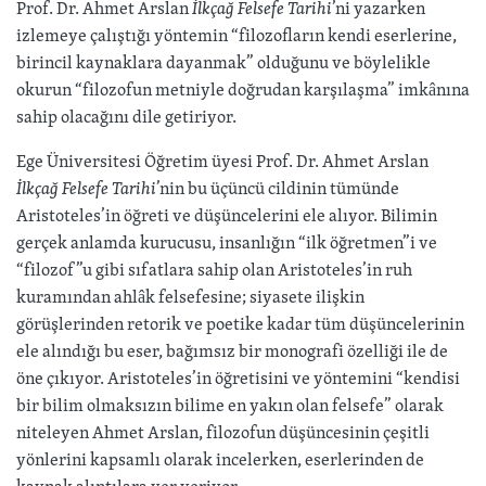
Prof. Dr. Ahmet Arslan
İlkçağ Felsefe Tarihi
’ni yazarken
izlemeye çalıştığı yöntemin “filozofların kendi eserlerine,
birincil kaynaklara dayanmak” olduğunu ve böylelikle
okurun “filozofun metniyle doğrudan karşılaşma” imkânına
sahip olacağını dile getiriyor.
Ege Üniversitesi Öğretim üyesi Prof. Dr. Ahmet Arslan
İlkçağ Felsefe Tarihi
’nin bu üçüncü cildinin tümünde
Aristoteles’in öğreti ve düşüncelerini ele alıyor. Bilimin
gerçek anlamda kurucusu, insanlığın “ilk öğretmen”i ve
“filozof”u gibi sıfatlara sahip olan Aristoteles’in ruh
kuramından ahlâk felsefesine; siyasete ilişkin
görüşlerinden retorik ve poetike kadar tüm düşüncelerinin
ele alındığı bu eser, bağımsız bir monografi özelliği ile de
öne çıkıyor. Aristoteles’in öğretisini ve yöntemini “kendisi
bir bilim olmaksızın bilime en yakın olan felsefe” olarak
niteleyen Ahmet Arslan, filozofun düşüncesinin çeşitli
yönlerini kapsamlı olarak incelerken, eserlerinden de
kaynak alıntılara yer veriyor.