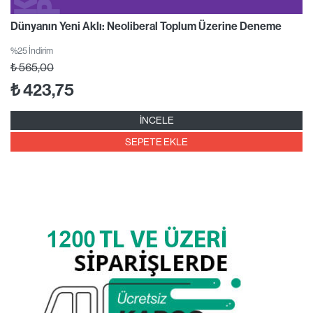
Dünyanın Yeni Aklı: Neoliberal Toplum Üzerine Deneme
%25 İndirim
₺
565,00
₺
423,75
İNCELE
SEPETE EKLE