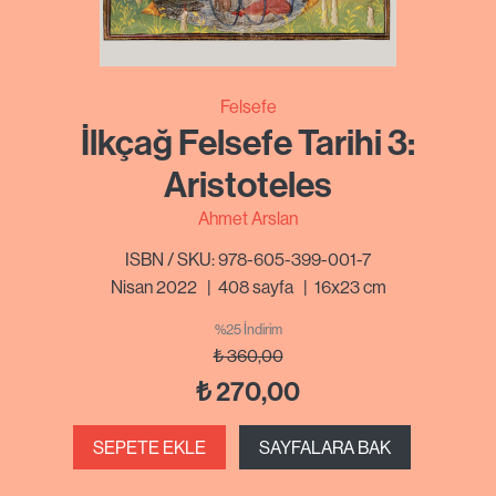
Felsefe
İlkçağ Felsefe Tarihi 3:
Aristoteles
Ahmet Arslan
ISBN / SKU: 978-605-399-001-7
Nisan 2022
|
408
sayfa
|
16x23 cm
%25 İndirim
₺
360,00
₺
270,00
SEPETE EKLE
SAYFALARA BAK