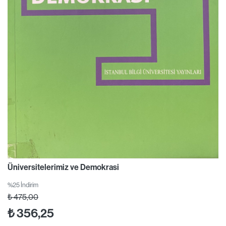
Üniversitelerimiz ve Demokrasi
%25 İndirim
₺
475,00
₺
356,25