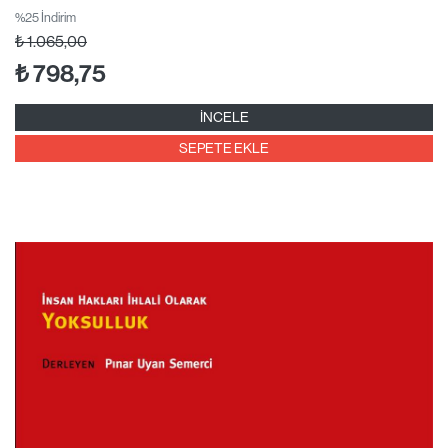
%25 İndirim
₺
1.065,00
₺
798,75
İNCELE
SEPETE EKLE