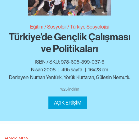
Eğitim
Sosyoloji
Türkiye Sosyolojisi
Türkiye’de Gençlik Çalışması
ve Politikaları
ISBN / SKU: 978-605-399-037-6
Nisan 2008
|
495
sayfa
|
16x23 cm
Derleyen: Nurhan Yentürk, Yörük Kurtaran, Gülesin Nemutlu
%25 İndirim
AÇIK ERİŞİM
HAKKINDA