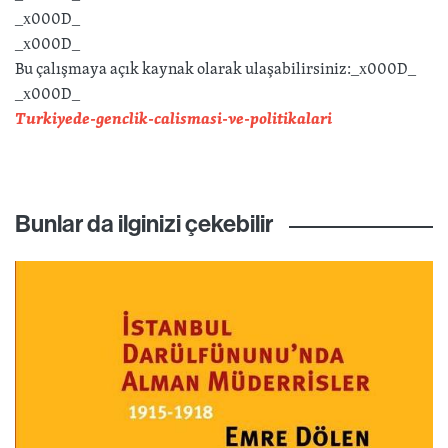
_x000D_
_x000D_
Bu çalışmaya açık kaynak olarak ulaşabilirsiniz:_x000D_
_x000D_
Turkiyede-genclik-calismasi-ve-politikalari
Bunlar da ilginizi çekebilir