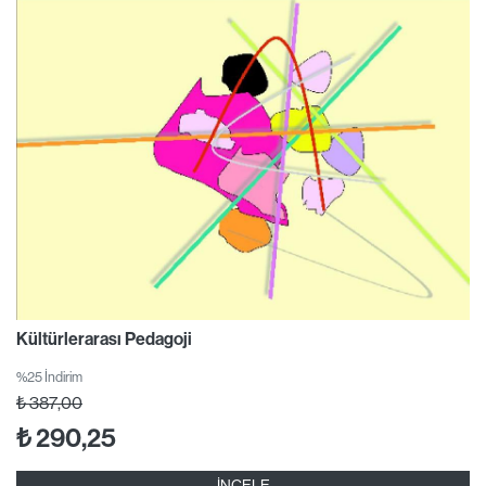
Kültürlerarası Pedagoji
%25 İndirim
₺
387,00
₺
290,25
İNCELE