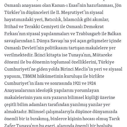
Osmanlı anayasası olan Kanun-ı Esasî’nin hazırlanması, Jön
Türkler’in düşünceleri ile II. Meşrutiyet’in siyasal
hayatımızdaki yeri, Batıcılık, İslamcılık gibi akımlar,
İttihad ve Terakki Cemiyeti ile Osmanlı Demokrat
Fırkası’nın siyasal yapılanmaları ve Trablusgarb ile Balkan
savaşlarından I. Dünya Savaşı’na yol açan gelişmeler içinde
Osmanlı Devleti’nin politikasını tartışan makalelere yer
verilmektedir. İkinci kitapta ise Tunaya’nın, Mütareke
dönemi ile bu dönemin toplumsal özelliklerini, Türkiye
Cumhuriyeti’ne giden yolda Birinci Meclis’in yeri ve siyasal
yapısını, TBMM hükümetinin kuruluşu ile birlikte
Cumhuriyet’in ilanı ve sonrasında 1921 ve 1924
Anayasalarının ideolojik yapılarını yorumlayan
makalelerinin yanı sıra yazarın bilimsel kişiliği üzerine
çeşitli bilim adamları tarafından yazılmış yazılar yer
almaktadır. Bilimsel çalışmalarıyla düşünce dünyamızda
önemli bir iz bırakmış, binlerce kişinin hocası olmuş Tarık
Zafer Tunaya’nın bu eseri, alanında önemli bir boşluğu