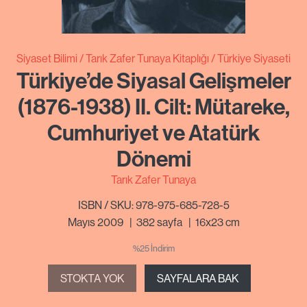
Siyaset Bilimi
Tarık Zafer Tunaya Kitaplığı
Türkiye Siyaseti
Türkiye’de Siyasal Gelişmeler
(1876-1938) II. Cilt: Mütareke,
Cumhuriyet ve Atatürk
Dönemi
Tarık Zafer Tunaya
ISBN / SKU: 978-975-685-728-5
Mayıs 2009
|
382
sayfa
|
16x23 cm
%25 İndirim
STOKTA YOK
SAYFALARA BAK