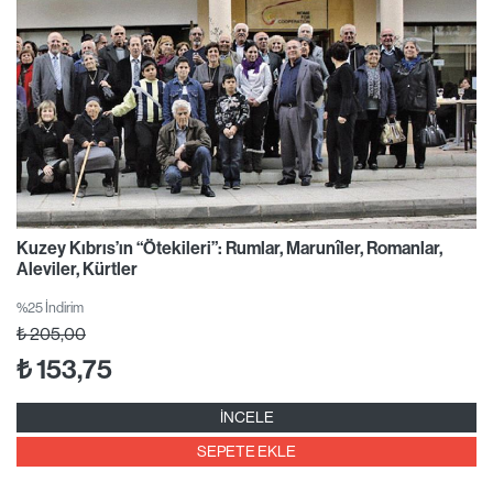
Kuzey Kıbrıs’ın “Ötekileri”: Rumlar, Marunîler, Romanlar,
Aleviler, Kürtler
%25 İndirim
₺
205,00
₺
153,75
İNCELE
SEPETE EKLE