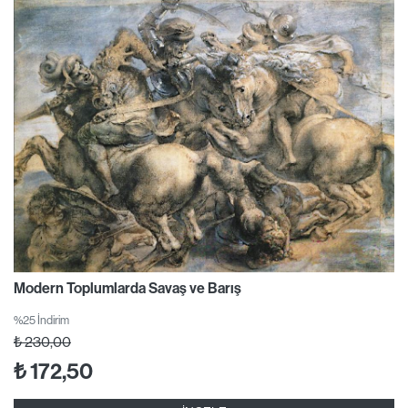
Modern Toplumlarda Savaş ve Barış
%25 İndirim
₺
230,00
₺
172,50