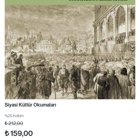
Siyasi Kültür Okumaları
%25 İndirim
₺
212,00
₺
159,00