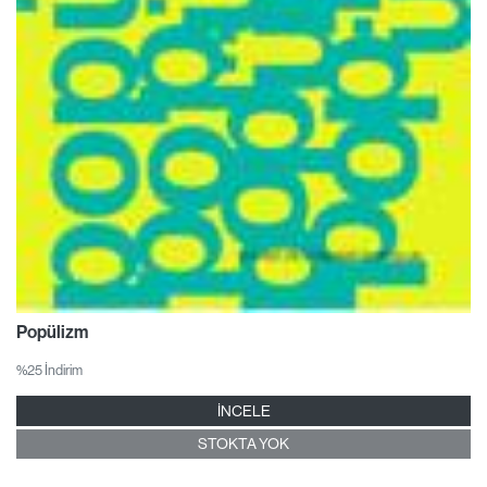
Popülizm
%25 İndirim
İNCELE
STOKTA YOK