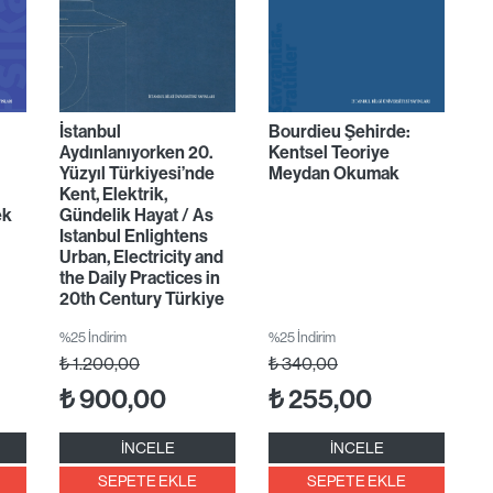
İstanbul
Bourdieu Şehirde:
Aydınlanıyorken 20.
Kentsel Teoriye
Yüzyıl Türkiyesi’nde
Meydan Okumak
Kent, Elektrik,
ek
Gündelik Hayat / As
Istanbul Enlightens
Urban, Electricity and
the Daily Practices in
20th Century Türkiye
%25 İndirim
%25 İndirim
₺
1.200,00
₺
340,00
₺
900,00
₺
255,00
İNCELE
İNCELE
SEPETE EKLE
SEPETE EKLE