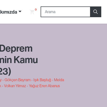
0
kımızda
n Deprem
’nin Kamu
23)
y
Gökçen Bayram
Işık Baştuğ
Melda
k
Volkan Yılmaz
Yağuz Eren Abanus