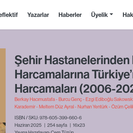
flektif
Yazarlar
Haberler
Üyelik
Hak
Şehir Hastanelerinde
Harcamalarına Türkiye
Harcamaları (2006-20
Berkay Hacımustafa
Burcu Genç
Ezgi Ediboğlu Sakowsk
Karademir
Meltem Düz Ayral
Nurhan Yentürk
Özüm Çeli
ISBN / SKU: 978-605-399-660-6
Haziran 2025
|
254
sayfa
|
16x23
Yayına Hazırlayan: Cem Tüzün