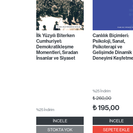
İlk Yüzyılı Biterken
Canlılık Biçimleri:
Cumhuriyet:
Psikoloji, Sanat,
Demokratikleşme
Psikoterapi ve
Momentleri, Sıradan
Gelişimde Dinamik
İnsanlar ve Siyaset
Deneyimi Keşfetm
%25 İndirim
₺
260,00
₺
195,00
%25 İndirim
İNCELE
İNCELE
STOKTA YOK
SEPETE EKLE