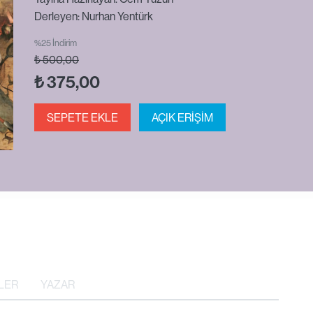
Derleyen: Nurhan Yentürk
%25 İndirim
₺
500,00
₺
375,00
SEPETE EKLE
AÇIK ERİŞİM
LER
YAZAR