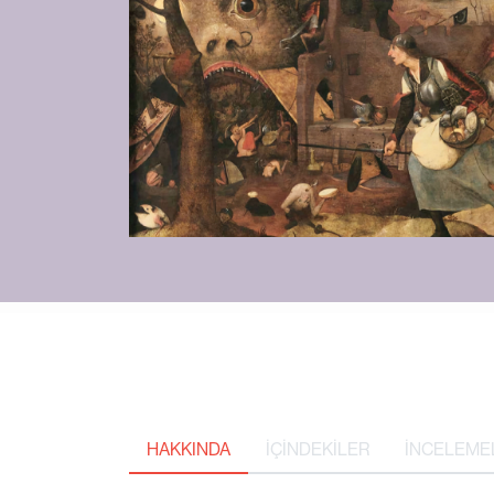
HAKKINDA
İÇİNDEKİLER
İNCELEME