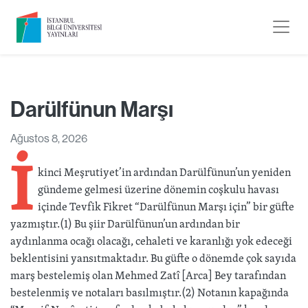
Darülfünun Marşı
İ
Ağustos 8, 2026
kinci Meşrutiyet’in ardından Darülfünun’un yeniden
gündeme gelmesi üzerine dönemin coşkulu havası
içinde Tevfik Fikret “Darülfünun Marşı için” bir güfte
yazmıştır.(1) Bu şiir Darülfünun’un ardından bir
aydınlanma ocağı olacağı, cehaleti ve karanlığı yok edeceği
beklentisini yansıtmaktadır. Bu güfte o dönemde çok sayıda
marş bestelemiş olan Mehmed Zatî [Arca] Bey tarafından
bestelenmiş ve notaları basılmıştır.(2) Notanın kapağında