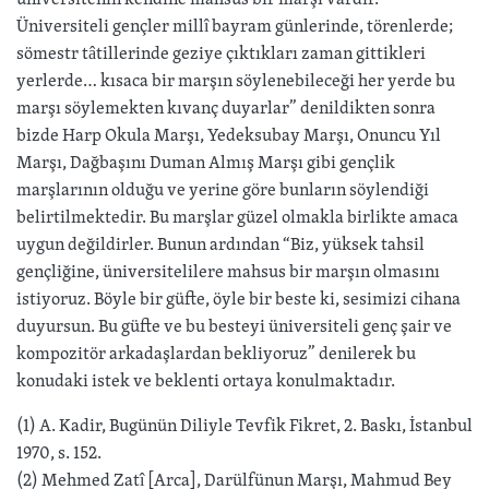
Üniversiteli gençler millî bayram günlerinde, törenlerde;
sömestr tâtillerinde geziye çıktıkları zaman gittikleri
yerlerde… kısaca bir marşın söylenebileceği her yerde bu
marşı söylemekten kıvanç duyarlar” denildikten sonra
bizde Harp Okula Marşı, Yedeksubay Marşı, Onuncu Yıl
Marşı, Dağbaşını Duman Almış Marşı gibi gençlik
marşlarının olduğu ve yerine göre bunların söylendiği
belirtilmektedir. Bu marşlar güzel olmakla birlikte amaca
uygun değildirler. Bunun ardından “Biz, yüksek tahsil
gençliğine, üniversitelilere mahsus bir marşın olmasını
istiyoruz. Böyle bir güfte, öyle bir beste ki, sesimizi cihana
duyursun. Bu güfte ve bu besteyi üniversiteli genç şair ve
kompozitör arkadaşlardan bekliyoruz” denilerek bu
konudaki istek ve beklenti ortaya konulmaktadır.
(1) A. Kadir, Bugünün Diliyle Tevfik Fikret, 2. Baskı, İstanbul
1970, s. 152.
(2) Mehmed Zatî [Arca], Darülfünun Marşı, Mahmud Bey