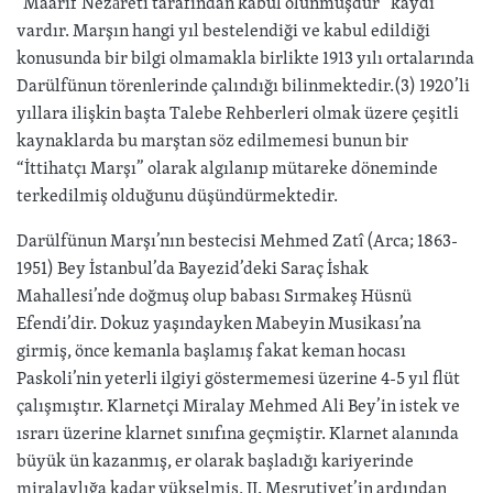
“Maarif Nezâreti tarafından kabul olunmuşdur” kaydı
vardır. Marşın hangi yıl bestelendiği ve kabul edildiği
konusunda bir bilgi olmamakla birlikte 1913 yılı ortalarında
Darülfünun törenlerinde çalındığı bilinmektedir.(3) 1920’li
yıllara ilişkin başta Talebe Rehberleri olmak üzere çeşitli
kaynaklarda bu marştan söz edilmemesi bunun bir
“İttihatçı Marşı” olarak algılanıp mütareke döneminde
terkedilmiş olduğunu düşündürmektedir.
Darülfünun Marşı’nın bestecisi Mehmed Zatî (Arca; 1863-
1951) Bey İstanbul’da Bayezid’deki Saraç İshak
Mahallesi’nde doğmuş olup babası Sırmakeş Hüsnü
Efendi’dir. Dokuz yaşındayken Mabeyin Musikası’na
girmiş, önce kemanla başlamış fakat keman hocası
Paskoli’nin yeterli ilgiyi göstermemesi üzerine 4-5 yıl flüt
çalışmıştır. Klarnetçi Miralay Mehmed Ali Bey’in istek ve
ısrarı üzerine klarnet sınıfına geçmiştir. Klarnet alanında
büyük ün kazanmış, er olarak başladığı kariyerinde
miralaylığa kadar yükselmiş, II. Meşrutiyet’in ardından