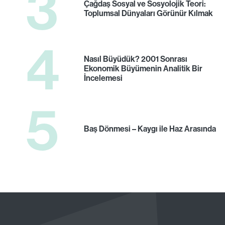
3
Çağdaş Sosyal ve Sosyolojik Teori:
Toplumsal Dünyaları Görünür Kılmak
4
Nasıl Büyüdük? 2001 Sonrası
Ekonomik Büyümenin Analitik Bir
İncelemesi
5
Baş Dönmesi – Kaygı ile Haz Arasında