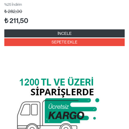
%25 İndirim
₺
282,00
₺
211,50
İNCELE
SEPETE EKLE