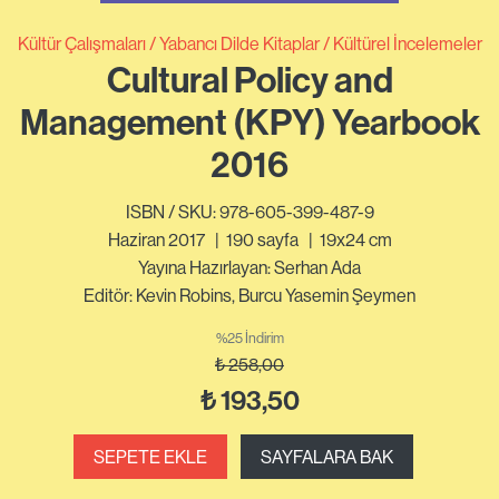
Kültür Çalışmaları
Yabancı Dilde Kitaplar
Kültürel İncelemeler
Cultural Policy and
Management (KPY) Yearbook
2016
ISBN / SKU: 978-605-399-487-9
Haziran 2017
|
190
sayfa
|
19x24 cm
Yayına Hazırlayan: Serhan Ada
Editör: Kevin Robins, Burcu Yasemin Şeymen
%25 İndirim
₺
258,00
₺
193,50
SEPETE EKLE
SAYFALARA BAK