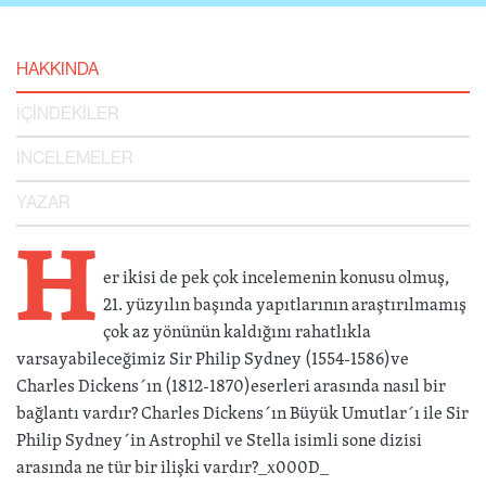
HAKKINDA
İÇİNDEKİLER
İNCELEMELER
YAZAR
H
er ikisi de pek çok incelemenin konusu olmuş,
21. yüzyılın başında yapıtlarının araştırılmamış
çok az yönünün kaldığını rahatlıkla
varsayabileceğimiz Sir Philip Sydney (1554-1586)ve
Charles Dickens´ın (1812-1870)eserleri arasında nasıl bir
bağlantı vardır? Charles Dickens´ın Büyük Umutlar´ı ile Sir
Philip Sydney´in Astrophil ve Stella isimli sone dizisi
arasında ne tür bir ilişki vardır?_x000D_