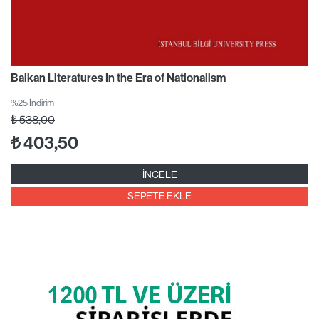
Balkan Literatures In the Era of Nationalism
%25 İndirim
₺
538,00
₺
403,50
İNCELE
SEPETE EKLE