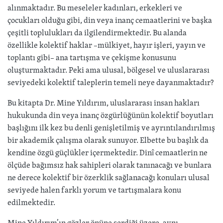
alınmaktadır. Bu meseleler kadınları, erkekleri ve
çocukları olduğu gibi, din veya inanç cemaatlerini ve başka
çeşitli toplulukları da ilgilendirmektedir. Bu alanda
özellikle kolektif haklar –mülkiyet, hayır işleri, yayın ve
toplantı gibi– ana tartışma ve çekişme konusunu
oluşturmaktadır. Peki ama ulusal, bölgesel ve uluslararası
seviyedeki kolektif taleplerin temeli neye dayanmaktadır?
Bu kitapta Dr. Mine Yıldırım, uluslararası insan hakları
hukukunda din veya inanç özgürlüğünün kolektif boyutları
başlığını ilk kez bu denli genişletilmiş ve ayrıntılandırılmış
bir akademik çalışma olarak sunuyor. Elbette bu başlık da
kendine özgü güçlükler içermektedir. Dinî cemaatlerin ne
ölçüde bağımsız hak sahipleri olarak tanınacağı ve bunlara
ne derece kolektif bir özerklik sağlanacağı konuları ulusal
seviyede halen farklı yorum ve tartışmalara konu
edilmektedir.
Mine Yıldırım’ın gözler önüne serdiği üzere, aynı