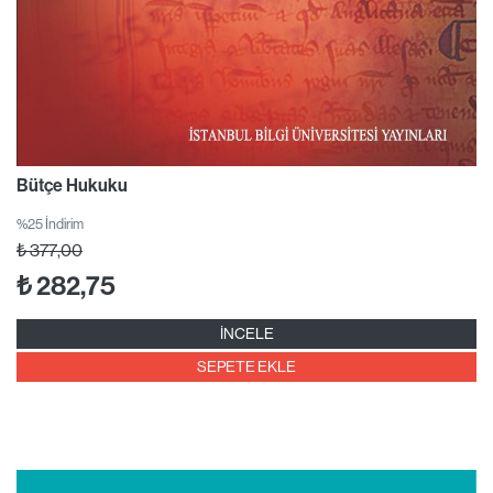
Bütçe Hukuku
%25 İndirim
₺
377,00
₺
282,75
İNCELE
SEPETE EKLE