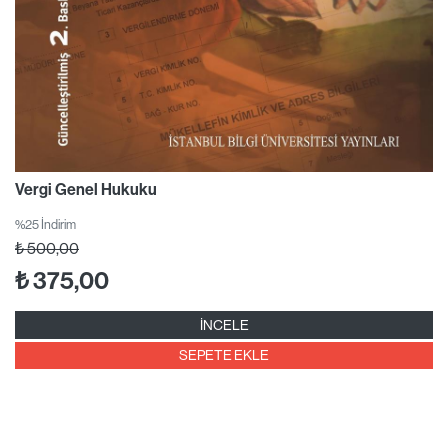
Vergi Genel Hukuku
%25 İndirim
₺
500,00
₺
375,00
İNCELE
SEPETE EKLE