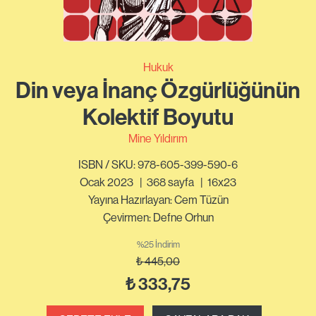
Hukuk
Din veya İnanç Özgürlüğünün
Kolektif Boyutu
Mine Yıldırım
ISBN / SKU: 978-605-399-590-6
Ocak 2023
|
368
sayfa
|
16x23
Yayına Hazırlayan: Cem Tüzün
Çevirmen: Defne Orhun
%25 İndirim
₺
445,00
₺
333,75