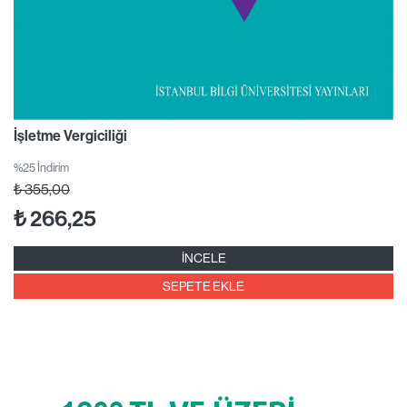
İşletme Vergiciliği
%25 İndirim
₺
355,00
₺
266,25
İNCELE
SEPETE EKLE