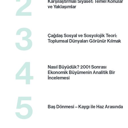
2
Karşılaştırmalı Siyaset: Temel Konular
ve Yaklaşımlar
3
Çağdaş Sosyal ve Sosyolojik Teori:
Toplumsal Dünyaları Görünür Kılmak
4
Nasıl Büyüdük? 2001 Sonrası
Ekonomik Büyümenin Analitik Bir
İncelemesi
5
Baş Dönmesi – Kaygı ile Haz Arasında