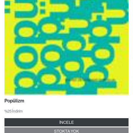
Popülizm
%25 İndirim
İNCELE
STOKTA YOK