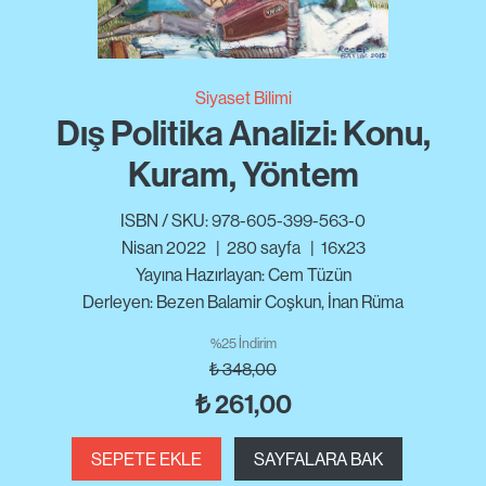
Siyaset Bilimi
Dış Politika Analizi: Konu,
Kuram, Yöntem
ISBN / SKU: 978-605-399-563-0
Nisan 2022
|
280
sayfa
|
16x23
Yayına Hazırlayan: Cem Tüzün
Derleyen: Bezen Balamir Coşkun, İnan Rüma
%25 İndirim
₺
348,00
₺
261,00
SEPETE EKLE
SAYFALARA BAK