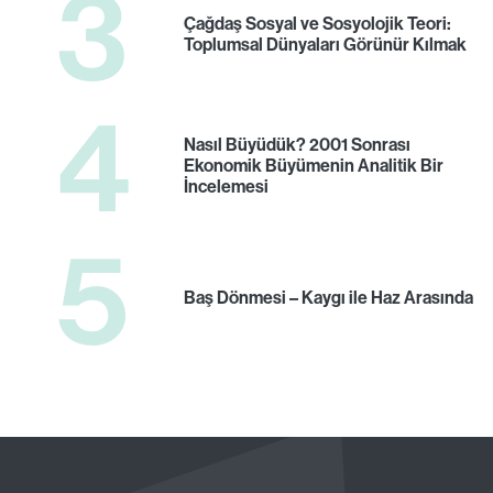
3
Çağdaş Sosyal ve Sosyolojik Teori:
Toplumsal Dünyaları Görünür Kılmak
4
Nasıl Büyüdük? 2001 Sonrası
Ekonomik Büyümenin Analitik Bir
İncelemesi
5
Baş Dönmesi – Kaygı ile Haz Arasında