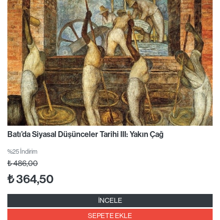
Batı’da Siyasal Düşünceler Tarihi III: Yakın Çağ
%25 İndirim
₺
486,00
₺
364,50
İNCELE
SEPETE EKLE