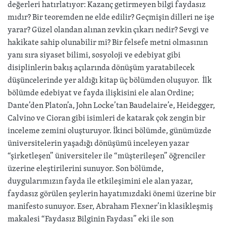
değerleri hatırlatıyor: Kazanç getirmeyen bilgi faydasız
mıdır? Bir teoremden ne elde edilir? Geçmişin dilleri ne işe
yarar? Güzel olandan alınan zevkin çıkarı nedir? Sevgi ve
hakikate sahip olunabilir mi? Bir felsefe metni olmasının
yanı sıra siyaset bilimi, sosyoloji ve edebiyat gibi
disiplinlerin bakış açılarında dönüşüm yaratabilecek
düşüncelerinde yer aldığı kitap üç bölümden oluşuyor. İlk
bölümde edebiyat ve fayda ilişkisini ele alan Ordine;
Dante’den Platon’a, John Locke’tan Baudelaire’e, Heidegger,
Calvino ve Cioran gibi isimleri de katarak çok zengin bir
inceleme zemini oluşturuyor. İkinci bölümde, günümüzde
üniversitelerin yaşadığı dönüşümü inceleyen yazar
“şirketleşen” üniversiteler ile “müşterileşen” öğrenciler
üzerine eleştirilerini sunuyor. Son bölümde,
duygularımızın fayda ile etkileşimini ele alan yazar,
faydasız görülen şeylerin hayatımızdaki önemi üzerine bir
manifesto sunuyor. Eser, Abraham Flexner’in klasikleşmiş
makalesi “Faydasız Bilginin Faydası” eki ile son