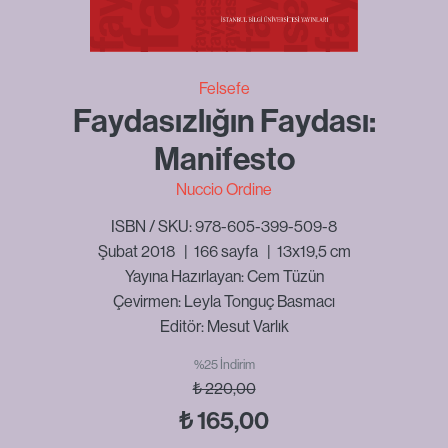
Felsefe
Faydasızlığın Faydası:
Manifesto
Nuccio Ordine
ISBN / SKU: 978-605-399-509-8
Şubat 2018
|
166
sayfa
|
13x19,5 cm
Yayına Hazırlayan: Cem Tüzün
Çevirmen: Leyla Tonguç Basmacı
Editör: Mesut Varlık
%25 İndirim
₺
220,00
₺
165,00