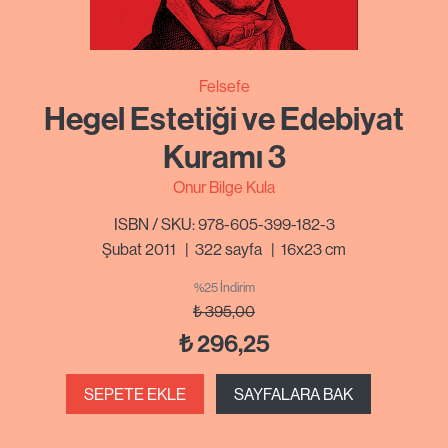
Felsefe
Hegel Estetiği ve Edebiyat
Kuramı 3
Onur Bilge Kula
ISBN / SKU: 978-605-399-182-3
Şubat 2011
|
322
sayfa
|
16x23 cm
%25 İndirim
₺
395,00
₺
296,25
SEPETE EKLE
SAYFALARA BAK