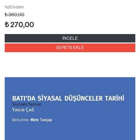
%25 İndirim
₺
360,00
₺
270,00
İNCELE
SEPETE EKLE