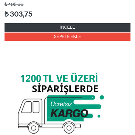
₺
405,00
₺
303,75
İNCELE
SEPETE EKLE