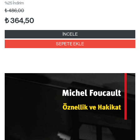
%25 İndirim
₺
486,00
₺
364,50
İNCELE
SEPETE EKLE