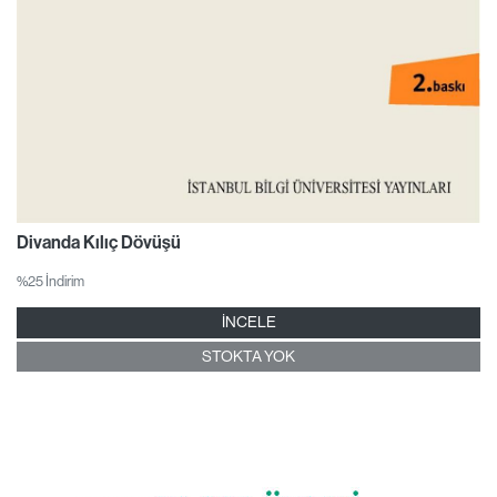
Divanda Kılıç Dövüşü
%25 İndirim
İNCELE
STOKTA YOK