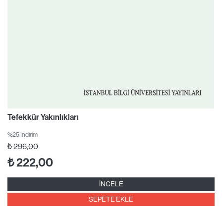
Tefekkür Yakınlıkları
%25 İndirim
₺
296,00
₺
222,00
İNCELE
SEPETE EKLE