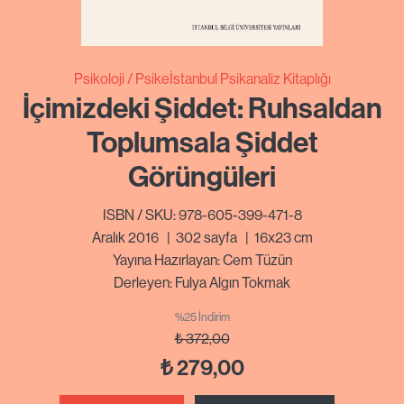
Psikoloji
Psikeİstanbul Psikanaliz Kitaplığı
İçimizdeki Şiddet: Ruhsaldan
Toplumsala Şiddet
Görüngüleri
ISBN / SKU: 978-605-399-471-8
Aralık 2016
|
302
sayfa
|
16x23 cm
Yayına Hazırlayan: Cem Tüzün
Derleyen: Fulya Algın Tokmak
%25 İndirim
₺
372,00
₺
279,00