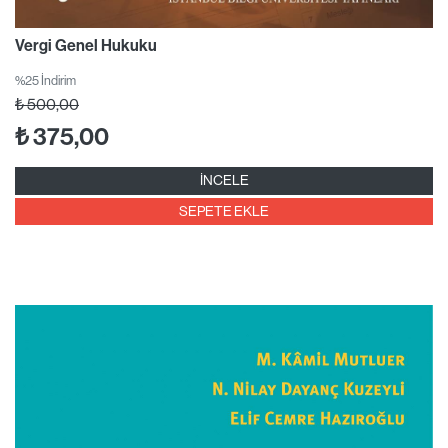
Vergi Genel Hukuku
%25 İndirim
₺
500,00
₺
375,00
İNCELE
SEPETE EKLE