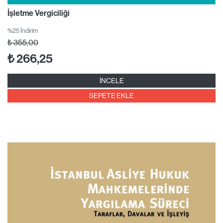
İşletme Vergiciliği
%25 İndirim
₺
355,00
₺
266,25
İNCELE
SEPETE EKLE