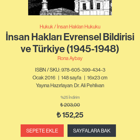
Hukuk
İnsan Hakları Hukuku
İnsan Hakları Evrensel Bildirisi
ve Türkiye (1945-1948)
Rona Aybay
ISBN / SKU: 978-605-399-434-3
Ocak 2016
|
148
sayfa
|
16x23 cm
Yayına Hazırlayan: Dr. Ali Pehlivan
%25 İndirim
₺
203,00
₺
152,25
SEPETE EKLE
SAYFALARA BAK