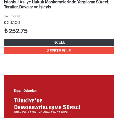
İstanbul Asliye Hukuk Mahkemelerinde Yargılama Süreci:
Taraflar, Davalar ve İşleyiş
%25 İndirim
₺
337,00
₺
252,75
İNCELE
SEPETE EKLE