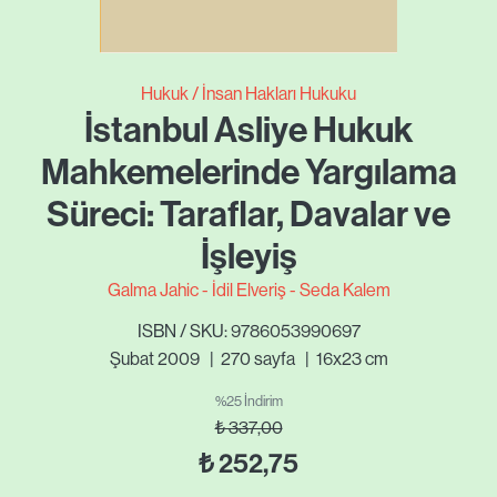
Hukuk
İnsan Hakları Hukuku
İstanbul Asliye Hukuk
Mahkemelerinde Yargılama
Süreci: Taraflar, Davalar ve
İşleyiş
Galma Jahic
İdil Elveriş
Seda Kalem
ISBN / SKU: 9786053990697
Şubat 2009
|
270
sayfa
|
16x23 cm
%25 İndirim
₺
337,00
₺
252,75