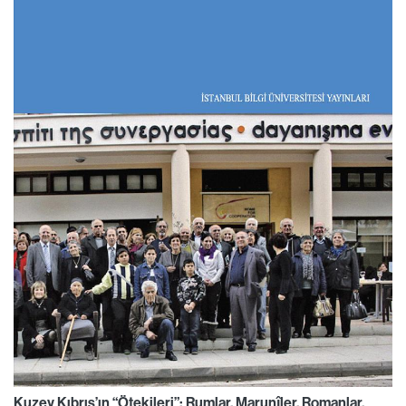
Kuzey Kıbrıs’ın “Ötekileri”: Rumlar, Marunîler, Romanlar,