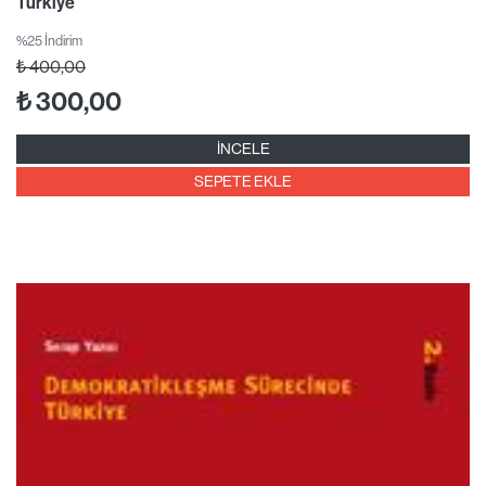
Türkiye
%25 İndirim
₺
400,00
₺
300,00
İNCELE
SEPETE EKLE