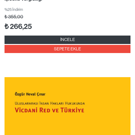
%25 İndirim
₺
355,00
₺
266,25
İNCELE
SEPETE EKLE