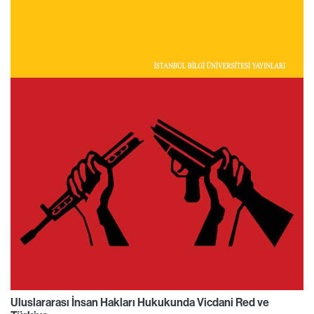
Uluslararası İnsan Hakları Hukukunda Vicdani Red ve