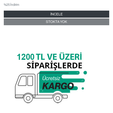
%25 İndirim
İNCELE
STOKTA YOK