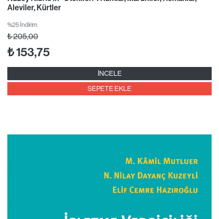
Aleviler, Kürtler
%25 İndirim
₺
205,00
₺
153,75
İNCELE
SEPETE EKLE