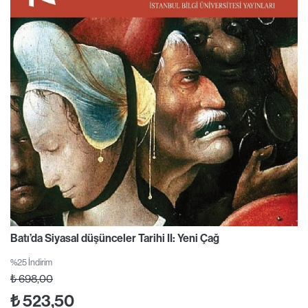
Batı’da Siyasal düşünceler Tarihi II: Yeni Çağ
%25 İndirim
₺
698,00
₺
523,50