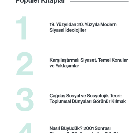
1
19. Yüzyıldan 20. Yüzyıla Modern
Siyasal İdeolojiler
2
Karşılaştırmalı Siyaset: Temel Konular
ve Yaklaşımlar
3
Çağdaş Sosyal ve Sosyolojik Teori:
Toplumsal Dünyaları Görünür Kılmak
Nasıl Büyüdük? 2001 Sonrası