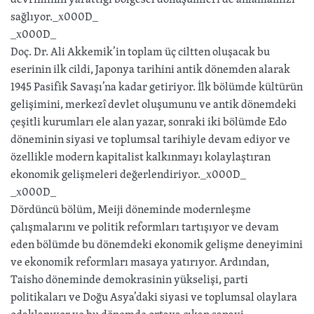
sağlıyor._x000D_
_x000D_
Doç. Dr. Ali Akkemik’in toplam üç ciltten oluşacak bu
eserinin ilk cildi, Japonya tarihini antik dönemden alarak
1945 Pasifik Savaşı’na kadar getiriyor. İlk bölümde kültürün
gelişimini, merkezî devlet oluşumunu ve antik dönemdeki
çeşitli kurumları ele alan yazar, sonraki iki bölümde Edo
döneminin siyasi ve toplumsal tarihiyle devam ediyor ve
özellikle modern kapitalist kalkınmayı kolaylaştıran
ekonomik gelişmeleri değerlendiriyor._x000D_
_x000D_
Dördüncü bölüm, Meiji döneminde modernleşme
çalışmalarını ve politik reformları tartışıyor ve devam
eden bölümde bu dönemdeki ekonomik gelişme deneyimini
ve ekonomik reformları masaya yatırıyor. Ardından,
Taisho döneminde demokrasinin yükselişi, parti
politikaları ve Doğu Asya’daki siyasi ve toplumsal olaylara
odaklanıyor ve bu dönemde ortaya çıkan sanayi