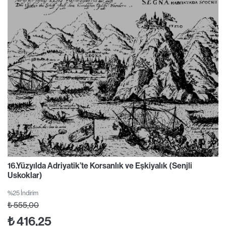
16.Yüzyılda Adriyatik’te Korsanlık ve Eşkiyalık (Senjli
Uskoklar)
%25 İndirim
₺
555,00
₺
416,25