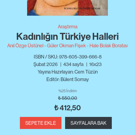
Araştırma
Kadınlığın Türkiye Halleri
Anıl Özge Üstünel
Güler Okman Fişek
Hale Bolak Boratav
ISBN / SKU: 978-605-399-666-8
Şubat 2026
|
434
sayfa
|
16x23
Yayına Hazırlayan: Cem Tüzün
Editör: Bülent Somay
%25 İndirim
₺
550,00
₺
412,50
SEPETE EKLE
SAYFALARA BAK