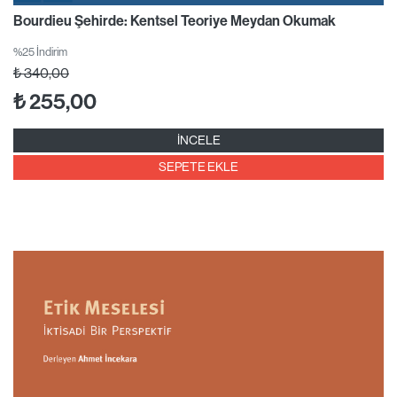
Bourdieu Şehirde: Kentsel Teoriye Meydan Okumak
%25 İndirim
₺
340,00
₺
255,00
İNCELE
SEPETE EKLE