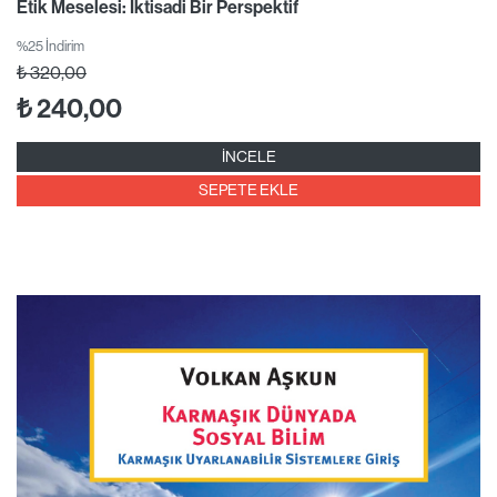
Etik Meselesi: İktisadi Bir Perspektif
%25 İndirim
₺
320,00
₺
240,00
İNCELE
SEPETE EKLE