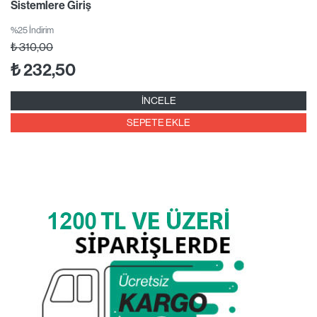
Sistemlere Giriş
%25 İndirim
₺
310,00
₺
232,50
İNCELE
SEPETE EKLE