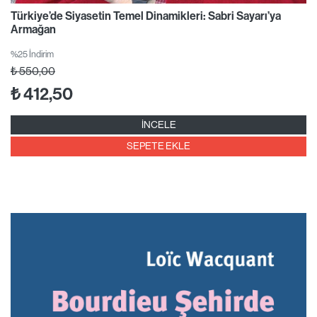
Türkiye’de Siyasetin Temel Dinamikleri: Sabri Sayarı’ya
Armağan
%25 İndirim
₺
550,00
₺
412,50
İNCELE
SEPETE EKLE