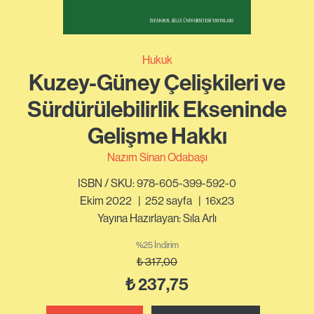
Hukuk
Kuzey-Güney Çelişkileri ve
Sürdürülebilirlik Ekseninde
Gelişme Hakkı
Nazım Sinan Odabaşı
ISBN / SKU: 978-605-399-592-0
Ekim 2022
|
252
sayfa
|
16x23
Yayına Hazırlayan: Sıla Arlı
%25 İndirim
₺
317,00
₺
237,75