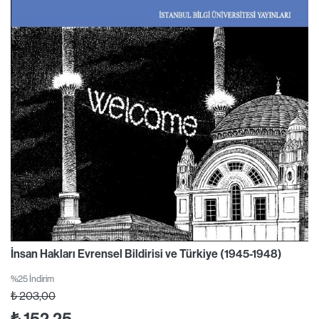
İnsan Hakları Evrensel Bildirisi ve Türkiye (1945-1948)
%25 İndirim
₺
203,00
₺
152,25