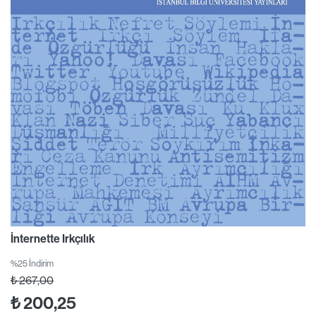
İnternette Irkçılık
%25 İndirim
₺
267,00
₺
200,25