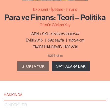
Ekonomi - İşletme - Finans
Para ve Finans: Teori – Politika
Gülsün Gürkan Yay
ISBN / SKU: 9786053992547
Eylül 2015
|
592
sayfa
|
19x24 cm
Yayına Hazırlayan: Fahri Aral
%25 İndirim
STOKTA YOK
SAYFALARA BAK
HAKKINDA
İÇİNDEKİLER