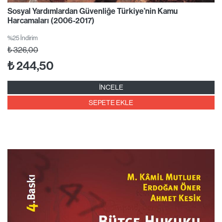
Sosyal Yardımlardan Güvenliğe Türkiye’nin Kamu
Harcamaları (2006-2017)
%25 İndirim
₺
326,00
₺
244,50
İNCELE
SEPETE EKLE