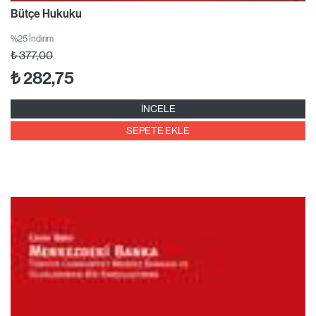
Bütçe Hukuku
%25 İndirim
₺
377,00
₺
282,75
İNCELE
SEPETE EKLE