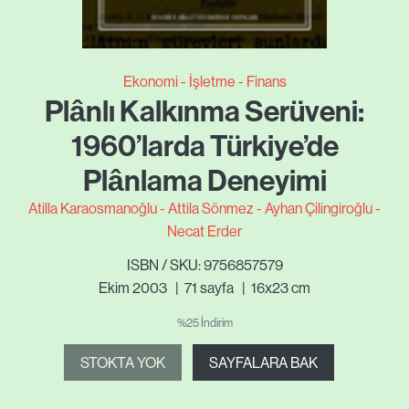
Ekonomi - İşletme - Finans
Plânlı Kalkınma Serüveni:
1960’larda Türkiye’de
Plânlama Deneyimi
Atilla Karaosmanoğlu
Attila Sönmez
Ayhan Çilingiroğlu
Necat Erder
ISBN / SKU: 9756857579
Ekim 2003
|
71
sayfa
|
16x23 cm
%25 İndirim
STOKTA YOK
SAYFALARA BAK