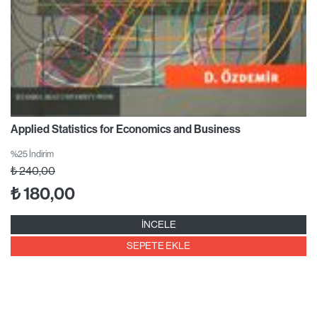
Applied Statistics for Economics and Business
%25 İndirim
₺
240,00
₺
180,00
İNCELE
SEPETE EKLE