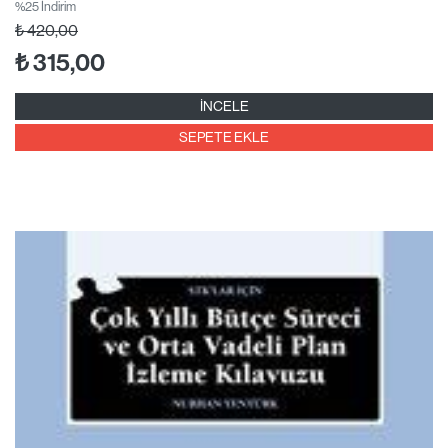
%25 İndirim
₺
420,00
₺
315,00
İNCELE
SEPETE EKLE