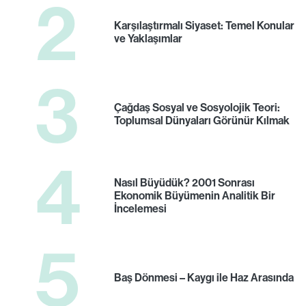
2
Karşılaştırmalı Siyaset: Temel Konular
ve Yaklaşımlar
3
Çağdaş Sosyal ve Sosyolojik Teori:
Toplumsal Dünyaları Görünür Kılmak
4
Nasıl Büyüdük? 2001 Sonrası
Ekonomik Büyümenin Analitik Bir
İncelemesi
5
Baş Dönmesi – Kaygı ile Haz Arasında