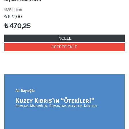
%25 İndirim
₺
627,00
₺
470,25
İNCELE
SEPETE EKLE