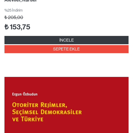
%25 İndirim
₺
205,00
₺
153,75
İNCELE
SEPETE EKLE