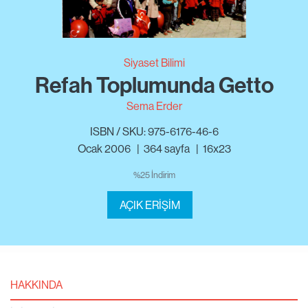
Siyaset Bilimi
Refah Toplumunda Getto
Sema Erder
ISBN / SKU: 975-6176-46-6
Ocak 2006
|
364
sayfa
|
16x23
%25 İndirim
AÇIK ERİŞİM
HAKKINDA