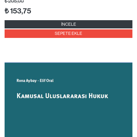
₺
205,00
₺
153,75
İNCELE
SEPETE EKLE