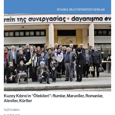
Kuzey Kıbrıs’ın “Ötekileri”: Rumlar, Marunîler, Romanlar,
Aleviler, Kürtler
%25 İndirim