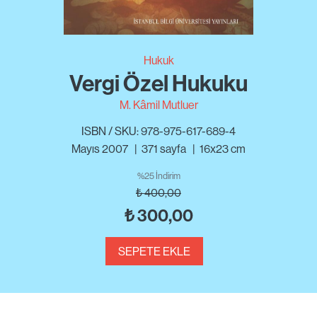
Hukuk
Vergi Özel Hukuku
M. Kâmil Mutluer
ISBN / SKU: 978-975-617-689-4
Mayıs 2007
|
371
sayfa
|
16x23 cm
%25 İndirim
₺
400,00
₺
300,00
SEPETE EKLE