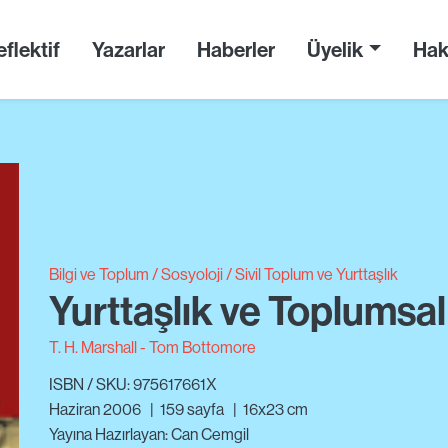
flektif
Yazarlar
Haberler
Üyelik
Hak
Bilgi ve Toplum
Sosyoloji
Sivil Toplum ve Yurttaşlık
Yurttaşlık ve Toplumsal 
T. H. Marshall
Tom Bottomore
ISBN / SKU: 975617661X
Haziran 2006
|
159
sayfa
|
16x23 cm
Yayına Hazırlayan: Can Cemgil