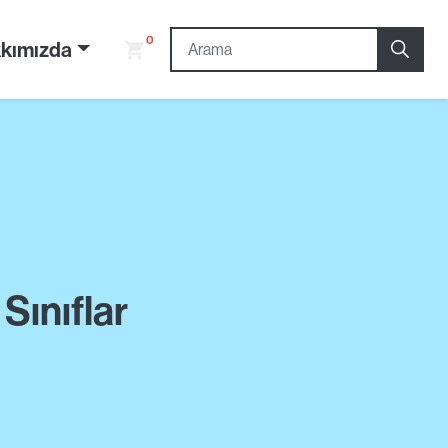
0
kımızda
Sınıflar