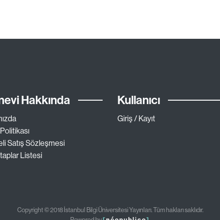
nevi Hakkında
Kullanıcı
mızda
Giriş / Kayıt
 Politikası
li Satış Sözleşmesi
taplar Listesi
Copyright © 2018 İstanbul Bilgi Üniversitesi Yayınları. Tüm hakları saklıdır.
Powered by
[
néopublico
]