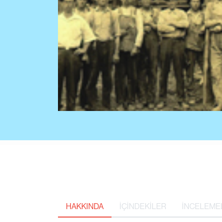
HAKKINDA
İÇİNDEKİLER
İNCELEME