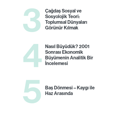
3
Çağdaş Sosyal ve
Sosyolojik Teori:
Toplumsal Dünyaları
Görünür Kılmak
4
Nasıl Büyüdük? 2001
Sonrası Ekonomik
Büyümenin Analitik Bir
İncelemesi
5
Baş Dönmesi – Kaygı ile
Haz Arasında