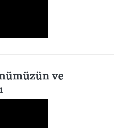
ünümüzün ve
ı