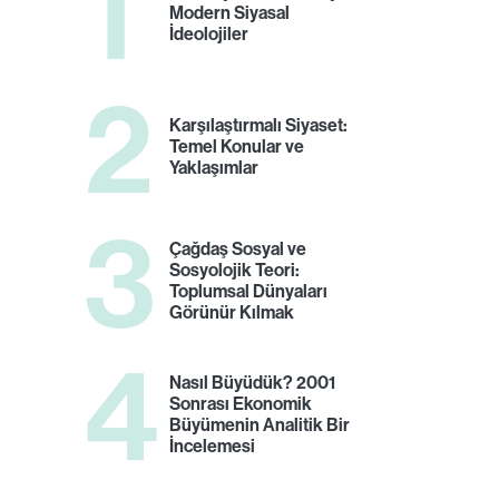
1
Modern Siyasal
İdeolojiler
2
Karşılaştırmalı Siyaset:
Temel Konular ve
Yaklaşımlar
3
Çağdaş Sosyal ve
Sosyolojik Teori:
Toplumsal Dünyaları
Görünür Kılmak
4
Nasıl Büyüdük? 2001
Sonrası Ekonomik
Büyümenin Analitik Bir
İncelemesi