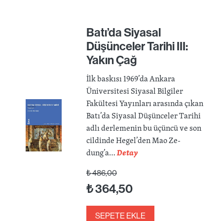
Batı’da Siyasal
Düşünceler Tarihi III:
Yakın Çağ
İlk baskısı 1969’da Ankara
Üniversitesi Siyasal Bilgiler
Fakültesi Yayınları arasında çıkan
Batı’da Siyasal Düşünceler Tarihi
adlı derlemenin bu üçüncü ve son
cildinde Hegel’den Mao Ze-
dung’a…
Detay
₺
486,00
₺
364,50
SEPETE EKLE