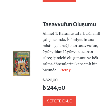
Tasavvufun Oluşumu
Ahmet T. Karamustafa, bu önemli
çalışmasında, İslâmiyet’in ana
mistik geleneği olan tasavvufun,
9.yüzyıldan 12.yüzyıla uzanan
süreç içindeki oluşumunu ve kök
salma dönemlerini kapsamlı bir
biçimde…
Detay
₺
326,00
₺
244,50
SEPETE EKLE