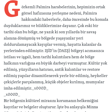
G
örkemli Palmira harabelerinin, hepimizin ortak
görsel hafızasına yerleşme nedeni, Palmira
hakkındaki haberlerle, daha öncesinde bu konuda
duyduklarımız ve bildiklerimize dayanır. Çok eski bir
tarihi olan bu bölge, ne yazık ki son yıllarda bir savaş
alanına dönüşmüş ve bölgede yaşayanlar yeri
doldurulamayacak kayıplar vermiş, hayatta kalanlar da
yerlerinden edilmiştir. IŞİD’in (DAEŞ) bölgeyi acımasızca
istilası ve işgali, hem tarihi kalıntılara hem de bölge
halkının varlığına en büyük darbeyi vurmuştur. Kültür yok
edilmiş, yüzyılların hatırası, antik kalıntılar ve restore
edilmiş yapılar dinamitlenerek yerle bir edilmiş, heykeller
çekiçlerle parçalanmış, küçük objeler kırılmış, mumyalar
imha edilmiştir._x000D_
_x000D_
Bir bölgenin kültürel mirasını korumanın belkemiğini
kayıtlar ve belgeler oluşturur. İşte bu anlayışla Minna