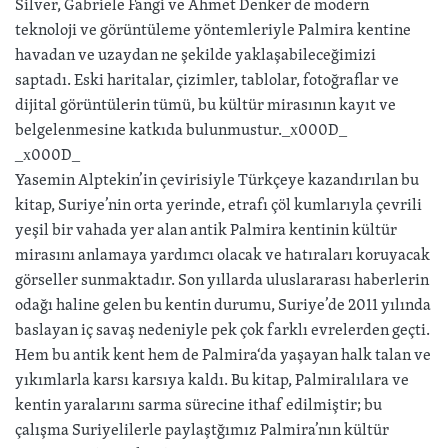
Silver, Gabriele Fangi ve Ahmet Denker de modern
teknoloji ve görüntüleme yöntemleriyle Palmira kentine
havadan ve uzaydan ne şekilde yaklaşabileceğimizi
saptadı. Eski haritalar, çizimler, tablolar, fotoğraflar ve
dijital görüntülerin tümü, bu kültür mirasının kayıt ve
belgelenmesine katkıda bulunmustur._x000D_
_x000D_
Yasemin Alptekin’in çevirisiyle Türkçeye kazandırılan bu
kitap, Suriye’nin orta yerinde, etrafı çöl kumlarıyla çevrili
yeşil bir vahada yer alan antik Palmira kentinin kültür
mirasını anlamaya yardımcı olacak ve hatıraları koruyacak
görseller sunmaktadır. Son yıllarda uluslararası haberlerin
odağı haline gelen bu kentin durumu, Suriye’de 2011 yılında
baslayan iç savaş nedeniyle pek çok farklı evrelerden geçti.
Hem bu antik kent hem de Palmira‘da yaşayan halk talan ve
yıkımlarla karsı karsıya kaldı. Bu kitap, Palmiralılara ve
kentin yaralarını sarma sürecine ithaf edilmiştir; bu
çalışma Suriyelilerle paylaştğımız Palmira’nın kültür