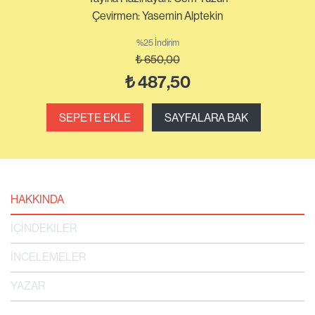
Çevirmen: Yasemin Alptekin
%25 İndirim
₺
650,00
₺
487,50
SEPETE EKLE
SAYFALARA BAK
HAKKINDA
İÇİNDEKİLER
İNCELEMELER
YAZAR