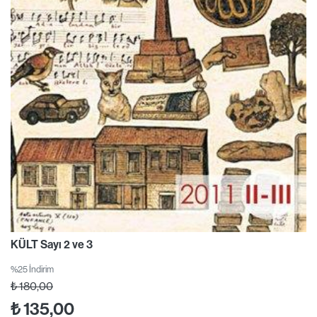
KÜLT Sayı 2 ve 3
%25 İndirim
₺
180,00
₺
135,00