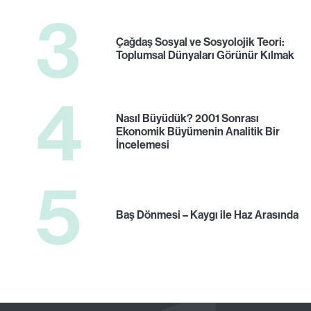
3
Çağdaş Sosyal ve Sosyolojik Teori:
Toplumsal Dünyaları Görünür Kılmak
4
Nasıl Büyüdük? 2001 Sonrası
Ekonomik Büyümenin Analitik Bir
İncelemesi
5
Baş Dönmesi – Kaygı ile Haz Arasında