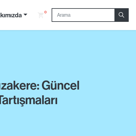
0
kımızda
Müzakere: Güncel
artışmaları