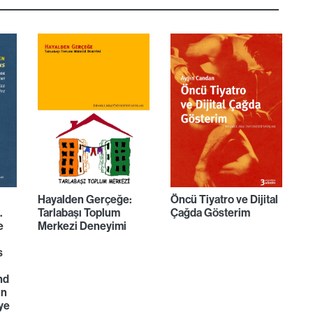
Hayalden Gerçeğe:
Öncü Tiyatro ve Dijital
.
Tarlabaşı Toplum
Çağda Gösterim
e
Merkezi Deneyimi
s
nd
in
ye