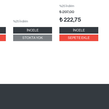
%25 İndirim
₺
297,00
₺
222,75
%25 İndirim
İNCELE
İNCELE
STOKTA YOK
SEPETE EKLE