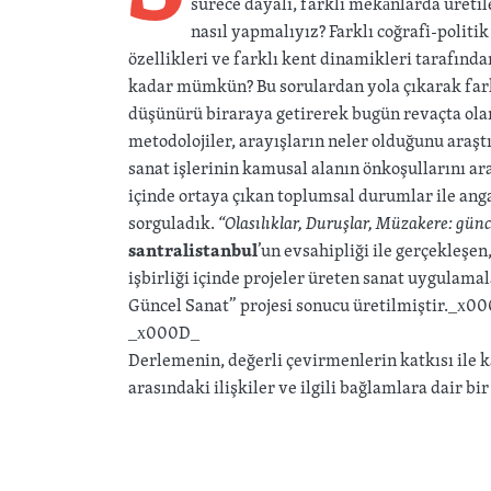
sürece dayalı, farklı mekânlarda üretil
nasıl yapmalıyız? Farklı coğrafi-politi
özellikleri ve farklı kent dinamikleri tarafınd
kadar mümkün? Bu sorulardan yola çıkarak fark
düşünürü biraraya getirerek bugün revaçta olan
metodolojiler, arayışların neler olduğunu araştı
sanat işlerinin kamusal alanın önkoşullarını ara
içinde ortaya çıkan toplumsal durumlar ile anga
sorguladık.
“Olasılıklar, Duruşlar, Müzakere: gün
santralistanbul
’un evsahipliği ile gerçekleşen
işbirliği içinde projeler üreten sanat uygulam
Güncel Sanat” projesi sonucu üretilmiştir._x0
_x000D_
Derlemenin, değerli çevirmenlerin katkısı ile k
arasındaki ilişkiler ve ilgili bağlamlara dair bir