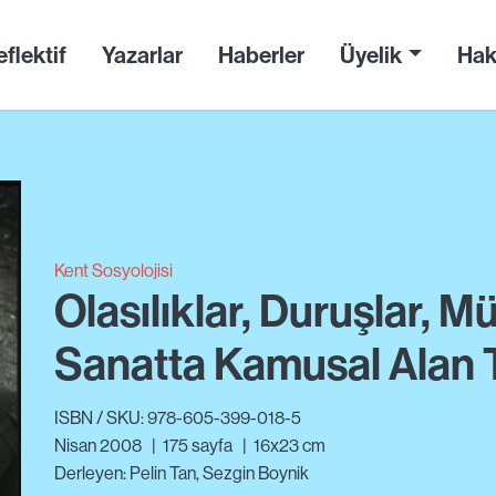
flektif
Yazarlar
Haberler
Üyelik
Hak
Kent Sosyolojisi
Olasılıklar, Duruşlar, 
Sanatta Kamusal Alan T
ISBN / SKU: 978-605-399-018-5
Nisan 2008
|
175
sayfa
|
16x23 cm
Derleyen: Pelin Tan, Sezgin Boynik