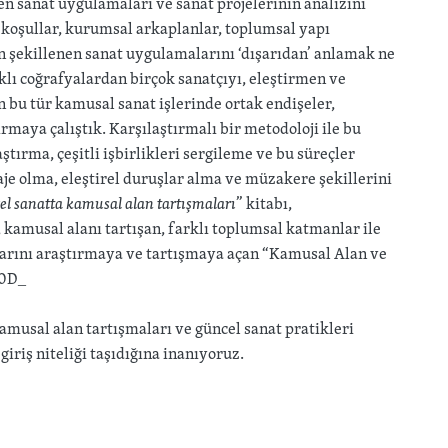
en sanat uygulamaları ve sanat projelerinin analizini
k koşullar, kurumsal arkaplanlar, toplumsal yapı
an şekillenen sanat uygulamalarını ‘dışarıdan’ anlamak ne
lı coğrafyalardan birçok sanatçıyı, eleştirmen ve
 bu tür kamusal sanat işlerinde ortak endişeler,
rmaya çalıştık. Karşılaştırmalı bir metodoloji ile bu
ştırma, çeşitli işbirlikleri sergileme ve bu süreçler
je olma, eleştirel duruşlar alma ve müzakere şekillerini
cel sanatta kamusal alan tartışmaları
” kitabı,
, kamusal alanı tartışan, farklı toplumsal katmanlar ile
alarını araştırmaya ve tartışmaya açan “Kamusal Alan ve
00D_
amusal alan tartışmaları ve güncel sanat pratikleri
 giriş niteliği taşıdığına inanıyoruz.