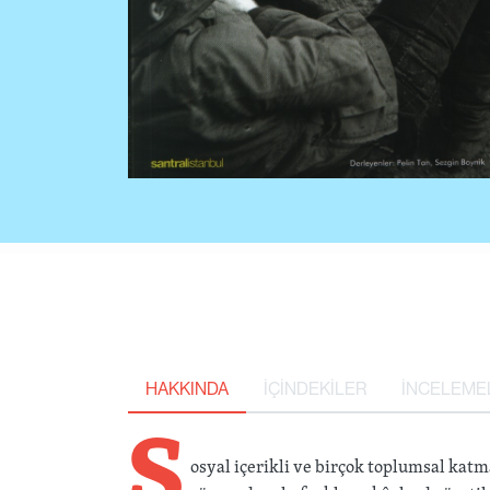
HAKKINDA
İÇİNDEKİLER
İNCELEME
S
osyal içerikli ve birçok toplumsal katma