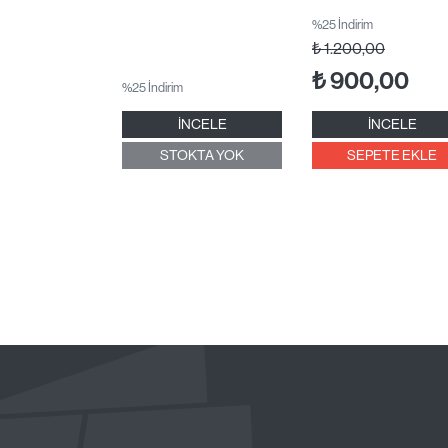
%25 İndirim
₺
1.200,00
₺
900,00
%25 İndirim
İNCELE
İNCELE
STOKTA YOK
SEPETE EKLE