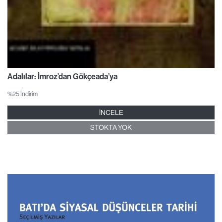
Adalılar: İmroz’dan Gökçeada’ya
%25 İndirim
İNCELE
STOKTA YOK