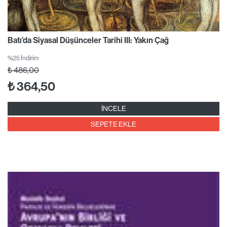
Batı’da Siyasal Düşünceler Tarihi III: Yakın Çağ
%25 İndirim
₺
486,00
₺
364,50
İNCELE
SEPETE EKLE