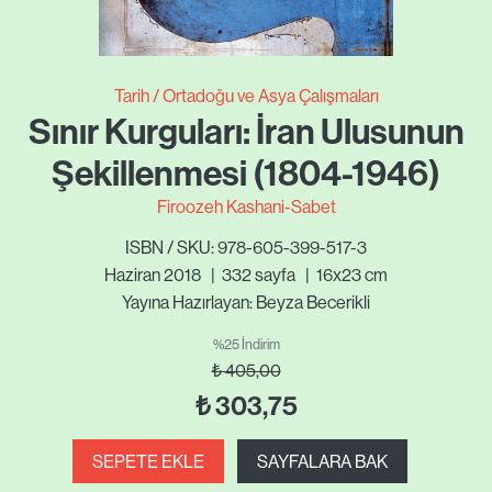
Tarih
Ortadoğu ve Asya Çalışmaları
Sınır Kurguları: İran Ulusunun
Şekillenmesi (1804-1946)
Firoozeh Kashani-Sabet
ISBN / SKU: 978-605-399-517-3
Haziran 2018
|
332
sayfa
|
16x23 cm
Yayına Hazırlayan: Beyza Becerikli
%25 İndirim
₺
405,00
₺
303,75
SEPETE EKLE
SAYFALARA BAK