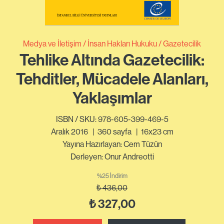
Medya ve İletişim
İnsan Hakları Hukuku
Gazetecilik
Tehlike Altında Gazetecilik:
Tehditler, Mücadele Alanları,
Yaklaşımlar
ISBN / SKU: 978-605-399-469-5
Aralık 2016
|
360
sayfa
|
16x23 cm
Yayına Hazırlayan: Cem Tüzün
Derleyen: Onur Andreotti
%25 İndirim
₺
436,00
₺
327,00