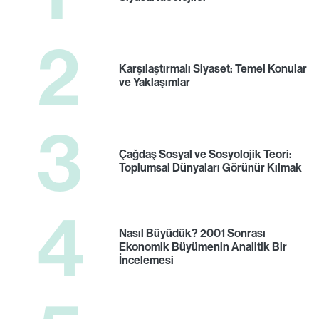
2
Karşılaştırmalı Siyaset: Temel Konular
ve Yaklaşımlar
3
Çağdaş Sosyal ve Sosyolojik Teori:
Toplumsal Dünyaları Görünür Kılmak
4
Nasıl Büyüdük? 2001 Sonrası
Ekonomik Büyümenin Analitik Bir
İncelemesi