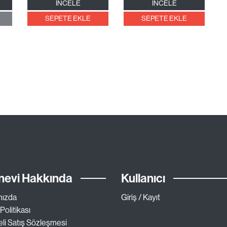
İNCELE
İNCELE
SEPETE EKLE
SEPETE EKLE
nevi Hakkında
Kullanıcı
mızda
Giriş / Kayıt
 Politikası
li Satış Sözleşmesi