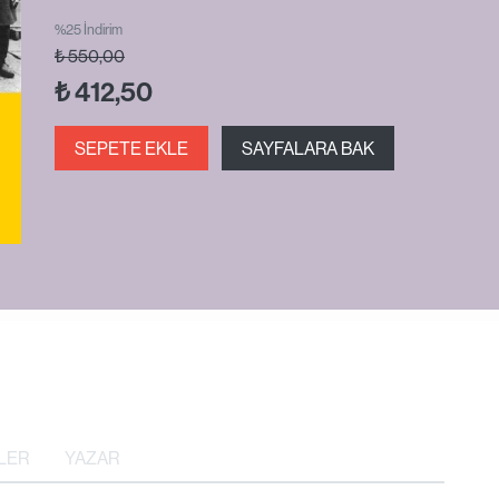
%25 İndirim
₺
550,00
₺
412,50
SEPETE EKLE
SAYFALARA BAK
LER
YAZAR