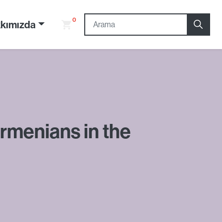
0
kımızda
rmenians in the