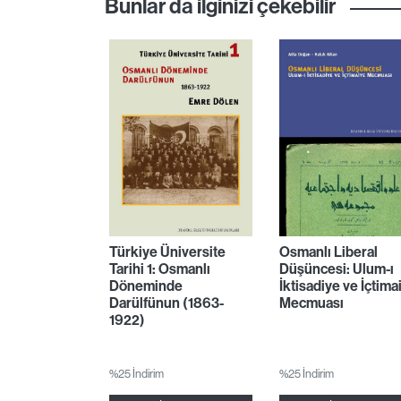
Bunlar da ilginizi çekebilir
Türkiye Üniversite
Osmanlı Liberal
Tarihi 1: Osmanlı
Düşüncesi: Ulum-ı
Döneminde
İktisadiye ve İçtima
Darülfünun (1863-
Mecmuası
1922)
%25 İndirim
%25 İndirim