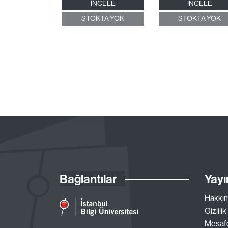
İNCELE
İNCELE
STOKTA YOK
STOKTA YOK
Bağlantılar
Yayı
Hakkı
Gizlilik
Mesafe