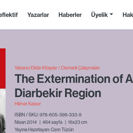
flektif
Yazarlar
Haberler
Üyelik
Hak
Yabancı Dilde Kitaplar
Osmanlı Çalışmaları
The Extermination of A
Diarbekir Region
Hilmar Kaiser
ISBN / SKU: 978-605-399-333-9
Nisan 2014
|
464
sayfa
|
16x23 cm
Yayına Hazırlayan: Cem Tüzün