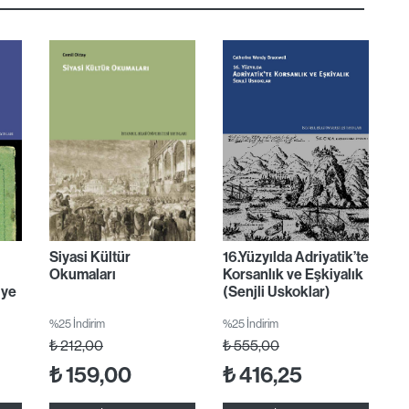
Siyasi Kültür
16.Yüzyılda Adriyatik’te
Okumaları
Korsanlık ve Eşkiyalık
iye
(Senjli Uskoklar)
%25 İndirim
%25 İndirim
₺
212,00
₺
555,00
₺
159,00
₺
416,25