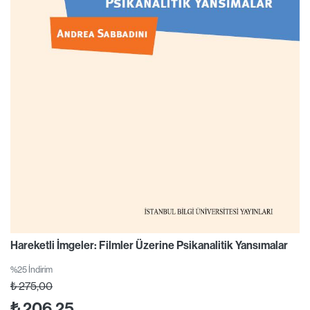
Hareketli İmgeler: Filmler Üzerine Psikanalitik Yansımalar
%25 İndirim
₺
275,00
₺
206,25