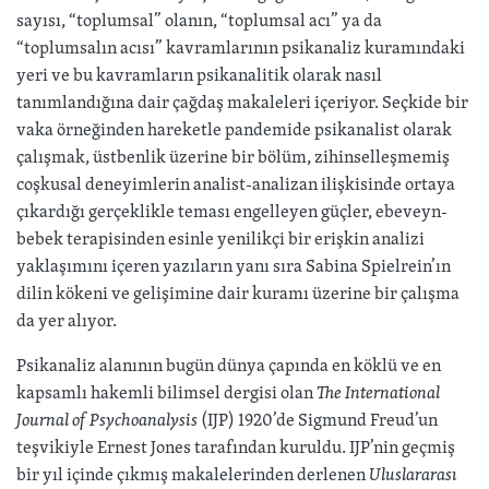
sayısı, “toplumsal” olanın, “toplumsal acı” ya da
“toplumsalın acısı” kavramlarının psikanaliz kuramındaki
yeri ve bu kavramların psikanalitik olarak nasıl
tanımlandığına dair çağdaş makaleleri içeriyor. Seçkide bir
vaka örneğinden hareketle pandemide psikanalist olarak
çalışmak, üstbenlik üzerine bir bölüm, zihinselleşmemiş
coşkusal deneyimlerin analist-analizan ilişkisinde ortaya
çıkardığı gerçeklikle teması engelleyen güçler, ebeveyn-
bebek terapisinden esinle yenilikçi bir erişkin analizi
yaklaşımını içeren yazıların yanı sıra Sabina Spielrein’ın
dilin kökeni ve gelişimine dair kuramı üzerine bir çalışma
da yer alıyor.
Psikanaliz alanının bugün dünya çapında en köklü ve en
kapsamlı hakemli bilimsel dergisi olan
The International
Journal of Psychoanalysis
(IJP) 1920’de Sigmund Freud’un
teşvikiyle Ernest Jones tarafından kuruldu. IJP’nin geçmiş
bir yıl içinde çıkmış makalelerinden derlenen
Uluslararası