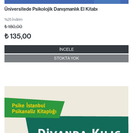
Üniversitede Psikolojik Danışmanlık El Kitabı
%25 İndirim
₺
180,00
₺
135,00
İNCELE
STOKTA YOK