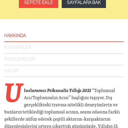
SEPETE EKLE
SAYFALARA BAK
HAKKINDA
İÇİNDEKİLER
İNCELEMELER
YAZAR
U
luslararası Psikanaliz Yıllığı 2021
“Toplumsal
Acı/Toplumsalın Acısı” başlığını taşıyor. Dış
gerçeklikteki travma nitelikli deneyimlerin ve
bunların tetiklediği toplumsal acının, seans odasına farklı
şekillerde nüfuz ederek çeşitli aktarım-karşıaktarım
düzenlenişlerini ortaya çıkarttığı günümüzde, Yıllığın 13.