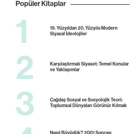
Popüler Kitaplar
1
19. Yüzyıldan 20. Yüzyıla Modern
Siyasal İdeolojiler
2
Karşılaştırmalı Siyaset: Temel Konular
ve Yaklaşımlar
3
Çağdaş Sosyal ve Sosyolojik Teori:
Toplumsal Dünyaları Görünür Kılmak
Nasıl Büyüdük? 2001 Sonrası