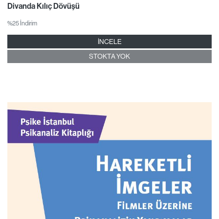
Divanda Kılıç Dövüşü
%25 İndirim
İNCELE
STOKTA YOK