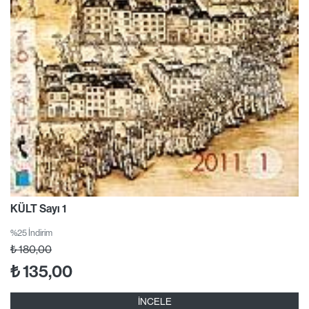
KÜLT Sayı 1
%25 İndirim
₺
180,00
₺
135,00
İNCELE