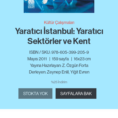
Kültür Çalışmaları
Yaratıcı İstanbul: Yaratıcı
Sektörler ve Kent
ISBN / SKU: 978-605-399-205-9
Mayıs 2011
|
159
sayfa
|
16x23 cm
Yayına Hazırlayan: Z. Özgün Forta
Derleyen: Zeynep Enlil, Yiğit Evren
%25 İndirim
STOKTA YOK
SAYFALARA BAK