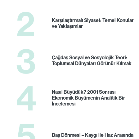
2
Karşılaştırmalı Siyaset: Temel Konular
ve Yaklaşımlar
3
Çağdaş Sosyal ve Sosyolojik Teori:
Toplumsal Dünyaları Görünür Kılmak
4
Nasıl Büyüdük? 2001 Sonrası
Ekonomik Büyümenin Analitik Bir
İncelemesi
5
Baş Dönmesi – Kaygı ile Haz Arasında