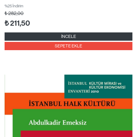
%25 İndirim
₺
282,00
₺
211,50
İNCELE
SEPETE EKLE