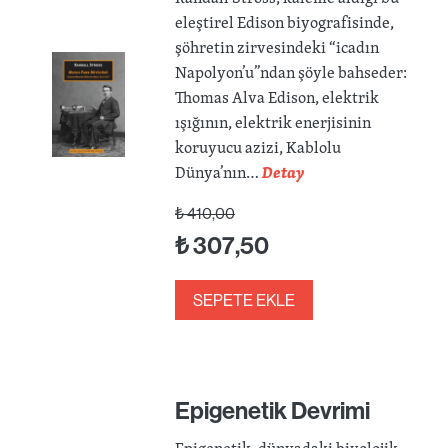
eleştirel Edison biyografisinde,
şöhretin zirvesindeki “icadın
Napolyon’u”ndan şöyle bahseder:
Thomas Alva Edison, elektrik
ışığının, elektrik enerjisinin
koruyucu azizi, Kablolu
Dünya’nın…
Detay
₺
410,00
₺
307,50
SEPETE EKLE
Epigenetik Devrimi