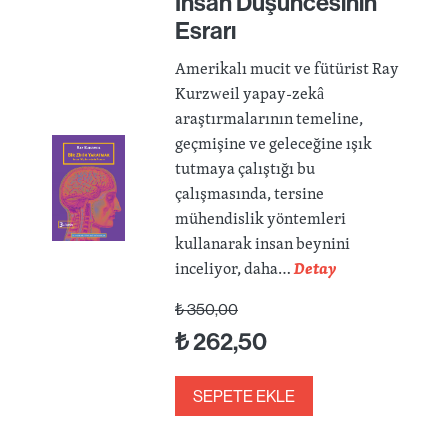
İnsan Düşüncesinin
Esrarı
Amerikalı mucit ve fütürist Ray
Kurzweil yapay-zekâ
araştırmalarının temeline,
geçmişine ve geleceğine ışık
tutmaya çalıştığı bu
çalışmasında, tersine
mühendislik yöntemleri
kullanarak insan beynini
inceliyor, daha…
Detay
₺
350,00
₺
262,50
SEPETE EKLE