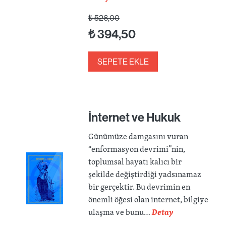
₺
526,00
₺
394,50
SEPETE EKLE
İnternet ve Hukuk
Günümüze damgasını vuran
“enformasyon devrimi”nin,
toplumsal hayatı kalıcı bir
şekilde değiştirdiği yadsınamaz
bir gerçektir. Bu devrimin en
önemli öğesi olan internet, bilgiye
ulaşma ve bunu…
Detay