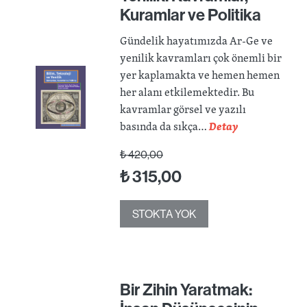
Kuramlar ve Politika
Gündelik hayatımızda Ar-Ge ve
yenilik kavramları çok önemli bir
yer kaplamakta ve hemen hemen
her alanı etkilemektedir. Bu
kavramlar görsel ve yazılı
basında da sıkça…
Detay
₺
420,00
₺
315,00
STOKTA YOK
Bir Zihin Yaratmak: