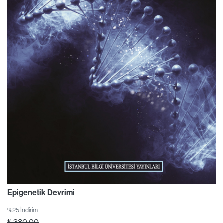
Epigenetik Devrimi
%25 İndirim
₺
380,00