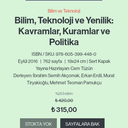
Bilim ve Teknoloji
Bilim, Teknoloji ve Yenilik:
Kavramlar, Kuramlar ve
Politika
ISBN / SKU: 978-605-399-448-0
Eylül 2016
|
762
sayfa
|
19x24 cm | Sert Kapak
Yayına Hazırlayan: Cem Tüzün
Derleyen: İbrahim Semih Akçomak, Erkan Erdil, Murat
Tiryakioğlu, Mehmet Teoman Pamukçu
%25 İndirim
₺
420,00
₺
315,00
STOKTA YOK
SAYFALARA BAK