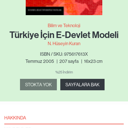
Bilim ve Teknoloji
Türkiye İçin E-Devlet Modeli
N. Hüseyin Kuran
ISBN / SKU: 975617613X
Temmuz 2005
|
207
sayfa
|
16x23 cm
%25 İndirim
STOKTA YOK
SAYFALARA BAK
HAKKINDA