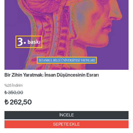
Bir Zihin Yaratmak: İnsan Düşüncesinin Esrarı
%25 İndirim
₺
350,00
₺
262,50
İNCELE
SEPETE EKLE