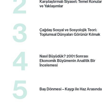
2
Karşılaştırmalı Siyaset: Temel Konular
ve Yaklaşımlar
3
Çağdaş Sosyal ve Sosyolojik Teori:
Toplumsal Dünyaları Görünür Kılmak
4
Nasıl Büyüdük? 2001 Sonrası
Ekonomik Büyümenin Analitik Bir
İncelemesi
5
Baş Dönmesi – Kaygı ile Haz Arasında