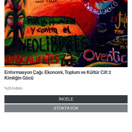
Enformasyon Çağı: Ekonomi, Toplum ve Kültür Cilt 2
Kimliğin Gücü
%25 İndirim
İNCELE
STOKTA YOK